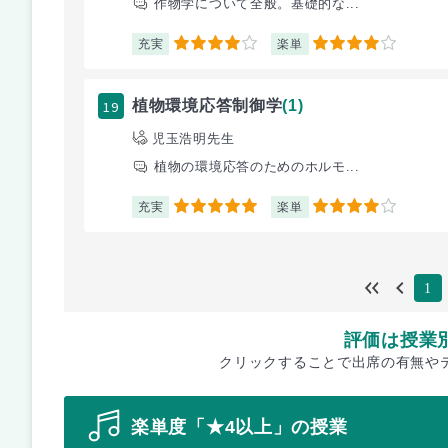
作物学について全般。基礎的な...
充実
楽単
4
4
19
植物環境応答制御学
(1)
児玉浩明先生
植物の環境応答のためのホルモ...
充実
楽単
5
4
1
評価は授業
クリックすることで出席の有無や
楽単度「★4以上」の授業