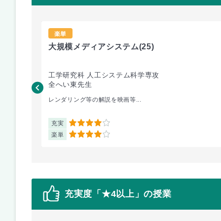
楽単
大規模メディアシステム
(25)
工学研究科 人工システム科学専攻
全へい東先生
レンダリング等の解説を映画等...
充実
4
楽単
4
充実度「★4以上」の授業