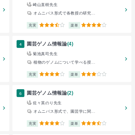
崎山直樹先生
オムニバス形式で各教授の研究...
充実
楽単
3.5
4
4
園芸ゲノム情報論
(4)
菊池真司先生
植物のゲノムについて学べる授...
充実
楽単
4
3
6
園芸ゲノム情報論
(2)
佐々英のり先生
オムニバス形式で、園芸学に関...
充実
楽単
4
3.5