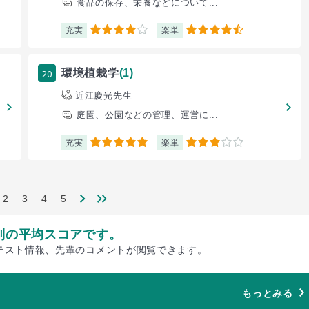
食品の保存、栄養などについて...
充実
楽単
4
4.5
20
環境植栽学
(1)
近江慶光先生
庭園、公園などの管理、運営に...
充実
楽単
5
3
2
3
4
5
別の平均スコアです。
テスト情報、先輩のコメントが閲覧できます。
もっとみる