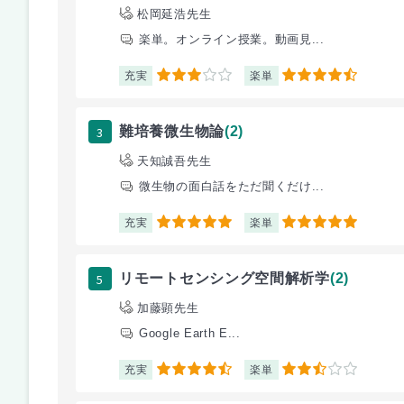
松岡延浩先生
楽単。オンライン授業。動画見...
充実
楽単
3
4.5
3
難培養微生物論
(2)
天知誠吾先生
微生物の面白話をただ聞くだけ...
充実
楽単
5
5
5
リモートセンシング空間解析学
(2)
加藤顕先生
Google Earth E...
充実
楽単
4.5
2.5