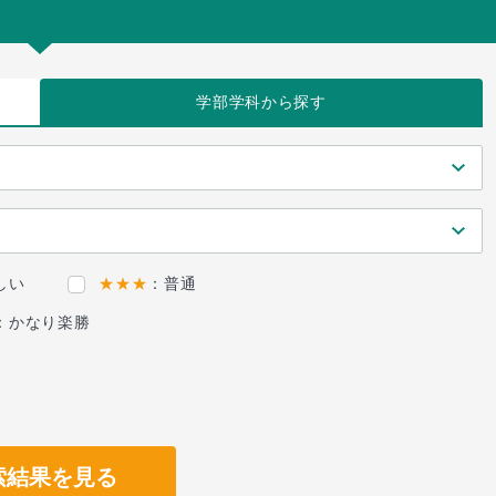
学部学科
から探す
しい
★★★
：普通
：かなり楽勝
索結果を見る