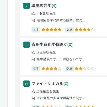
7
環境園芸学
(4)
小林達明先生
環境園芸学に関する授業。歴史...
充実
楽単
5
4
9
応用生命化学特論Ｃ
(2)
児玉浩明先生
集中講義です。出席はないです...
充実
楽単
4
2
11
ファイトケミカル
(2)
江頭祐嘉合先生
主に食品の安全や機能性に関す...