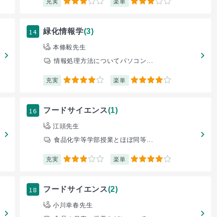
充実
楽単
3
3
14
緑化情報学
(3)
本條毅先生
情報処理方法についてパソコン...
充実
楽単
4
4
16
フードサイエンス
(1)
江頭先生
食品化学等学部授業とほぼ同等...
充実
楽単
3
4
18
フードサイエンス
(2)
小川幸春先生