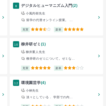
8
デジタルヒューマニズム入門
(2)
小風尚樹先生
留学の代替オンライン授業。 ...
充実
楽単
3.5
5
10
柳井研ゼミ
(1)
柳井重人先生
柳井研のゼミについて。ゼミな...
充実
楽単
5
3
12
環境園芸学
(4)
小林先生
淡々としている． 学部での内...