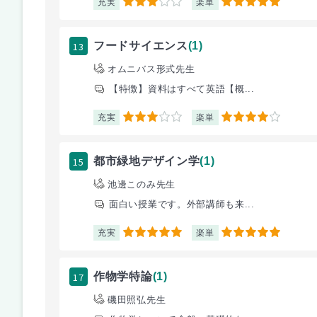
充実
楽単
3
5
13
フードサイエンス
(1)
オムニバス形式先生
【特徴】資料はすべて英語【概...
充実
楽単
3
4
15
都市緑地デザイン学
(1)
池邊このみ先生
面白い授業です。外部講師も来...
充実
楽単
5
5
17
作物学特論
(1)
磯田照弘先生