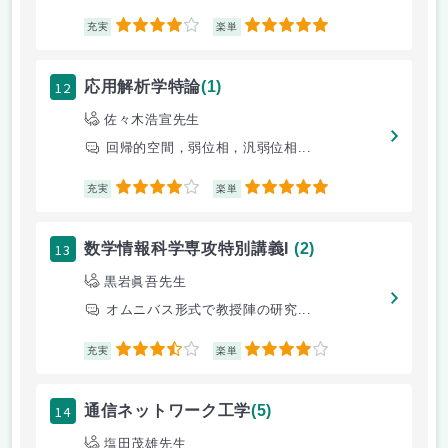
4
5
充実
楽単
12
応用解析学特論
(1)
佐々木浩宣先生
回帰的空間，弱位相，汎弱位相...
4
5
充実
楽単
13
数学情報科学専攻特別講義I
(2)
黒岩眞吾先生
オムニバス形式で教授陣の研究...
3.5
4
充実
楽単
14
通信ネットワーク工学
(5)
塩田茂雄先生