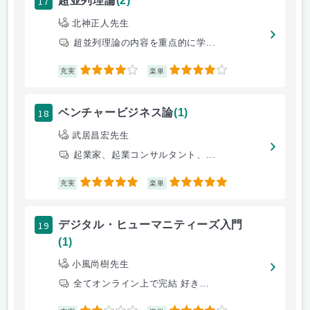
17
超並列理論
(2)
北神正人先生
超並列理論の内容を重点的に学...
4
4
充実
楽単
18
ベンチャービジネス論
(1)
武居昌宏先生
起業家、起業コンサルタント、...
5
5
充実
楽単
19
デジタル・ヒューマニティーズ入門
(1)
小風尚樹先生
全てオンライン上で完結 好き...