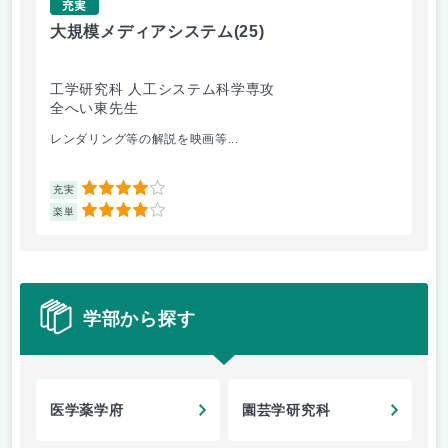
充実
大規模メディアシステム
(25)
超
工学研究科 人工システム科学専攻
工
全へい東先生
森
レンダリング等の解説を映画等...
精
4
充実
充
4
楽単
楽
学部から探す
医学薬学府
園芸学研究科