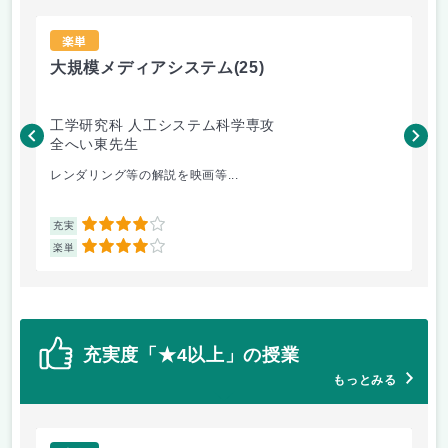
楽単
大規模メディアシステム
(25)
超
工学研究科 人工システム科学専攻
工
全へい東先生
森
レンダリング等の解説を映画等...
精
4
充実
充
4
楽単
楽
充実度「★4以上」の授業
もっとみる