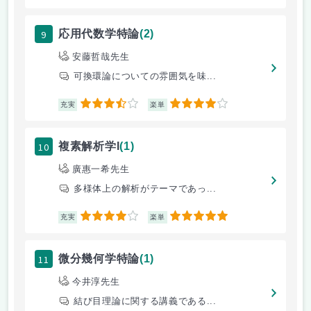
9
応用代数学特論
(2)
安藤哲哉先生
可換環論についての雰囲気を味...
3.5
4
充実
楽単
10
複素解析学I
(1)
廣惠一希先生
多様体上の解析がテーマであっ...
4
5
充実
楽単
11
微分幾何学特論
(1)
今井淳先生
結び目理論に関する講義である...