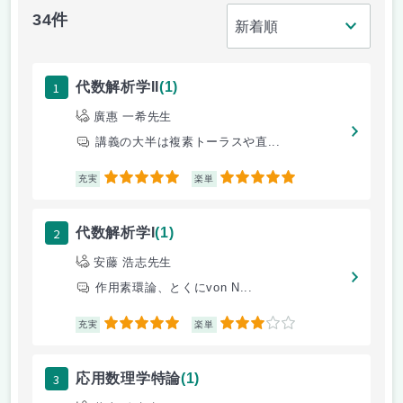
34件
1
代数解析学II
(1)
廣惠 一希先生
講義の大半は複素トーラスや直...
5
5
充実
楽単
2
代数解析学I
(1)
安藤 浩志先生
作用素環論、とくにvon N...
5
3
充実
楽単
3
応用数理学特論
(1)