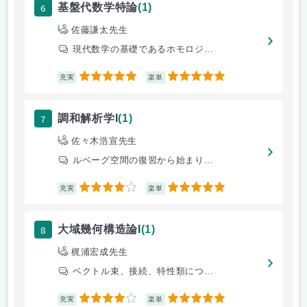
6
基盤代数学特論
(1)
佐藤謙太先生
現代数学の基礎であるホモロジ...
5
5
充実
楽単
7
調和解析学I
(1)
佐々木浩宣先生
ルベーグ空間の復習から始まり...
4
5
充実
楽単
8
大域幾何構造論I
(1)
梶浦宏成先生
ベクトル束、接続、特性類につ...
4
5
充実
楽単