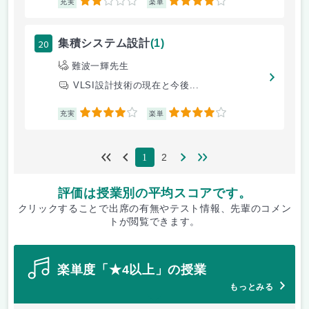
2
4
充実
楽単
20
集積システム設計
(1)
難波一輝先生
VLSI設計技術の現在と今後...
4
4
充実
楽単
2
1
評価は授業別の平均スコアです。
クリックすることで出席の有無やテスト情報、先輩のコメン
トが閲覧できます。
楽単度「★4以上」の授業
もっとみる