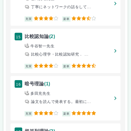
丁寧にネットワークの話をして...
4
3.5
充実
楽単
15
比較認知論
(2)
牛谷智一先生
比較心理学・比較認知研究． ...
4
4.5
充実
楽単
16
暗号理論
(1)
多田充先生
論文を読んで発表する。最初に...
4
5
充実
楽単