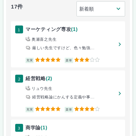
17件
1
マーケティング専攻
(1)
奥瀬喜之先生
厳しい先生ですけど、色々勉強...
5
3
充実
楽単
2
経営戦略
(2)
リュウ先生
経営戦略論にかんする定義や事...
5
4
充実
楽単
3
商学論
(1)