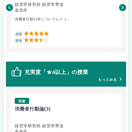
経営学研究科 経営学専攻
法
金先生
内
消費者行動の本についてレジュ...
教
5
充実
充
3.5
楽単
楽
充実度「★4以上」の授業
もっとみる
充実
消費者行動論
(3)
経
経営学研究科 経営学専攻
商
金先生
リ