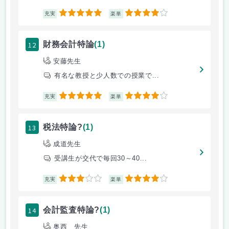
5
4
充実
楽単
12
財務会計特論
(1)
安藤先生
有名な教授と少人数での授業で...
5
4
充実
楽単
13
税法特論?
(1)
成道先生
受講生が交代で毎回30～40...
3
4
充実
楽単
14
会計監査特論?
(1)
奥西 先生