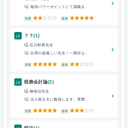
毎回パワーポイントにて講義を...
2
5
充実
楽単
15
？？
(1)
石川和男先生
出席の超厳しい先生！一限目な...
5
2
充実
楽単
16
税務会計論
(1)
柳裕治先生
法人税を主に勉強します。実際...
5
3
充実
楽単