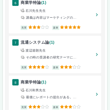
6
商業学特論
(1)
石川先生先生
講義は内容はマーケティングの...
3
5
充実
楽単
7
流通システム論
(1)
渡辺達朗先生
その時の受講者の研究テーマに...
4
3
充実
楽単
8
商業学特論
(1)
石川和男先生
最後にレポートの提出がある。...
3
3
充実
楽単