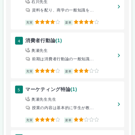
石川先生
資料を配り、商学の一般知識を...
4
4
充実
楽単
4
消費者行動論
(1)
奥瀬先生
前期は消費者行動論の一般知識...
4
3
充実
楽単
5
マーケティング特論
(1)
奥瀬先生先生
授業の内容は基本的に学生が教...
4
2
充実
楽単