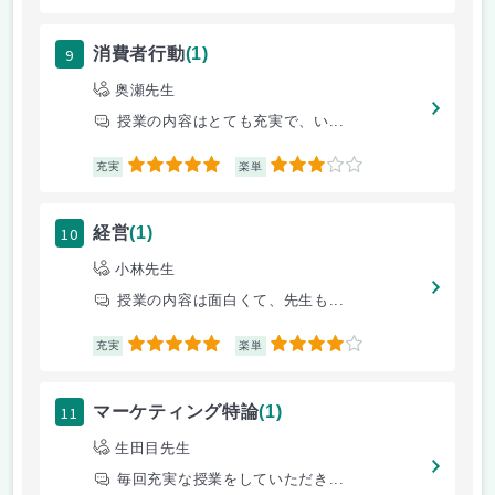
9
消費者行動
(1)
奥瀬先生
授業の内容はとても充実で、い...
5
3
充実
楽単
10
経営
(1)
小林先生
授業の内容は面白くて、先生も...
5
4
充実
楽単
11
マーケティング特論
(1)
生田目先生
毎回充実な授業をしていただき...