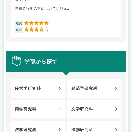
消費者行動の本についてレジュ...
経
5
充実
充
3.5
楽単
楽
学部から探す
経営学研究科
経済学研究科
商学研究科
文学研究科
法学研究科
法務研究科