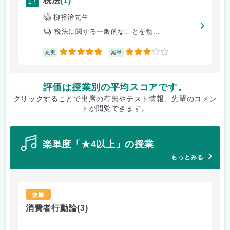
17
税法
(1)
柳裕治先生
税法に関する一般的なことを勉...
5
3
充実
楽単
評価は授業別の平均スコアです。
クリックすることで出席の有無やテスト情報、先輩のコメン
トが閲覧できます。
楽単度「★4以上」の授業
もっとみる
楽単
消費者行動論
(3)
憲