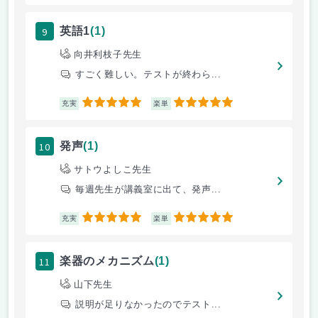
9
英語1
(1)
向井利枝子先生
すごく難しい。テストが終わら...
5
5
充実
楽単
10
発声
(1)
サトウよしこ先生
毎週先生が講義室に出て、発声...
5
5
充実
楽単
11
楽器のメカニズム
(1)
山下先生
説明が足りなかったのでテスト...