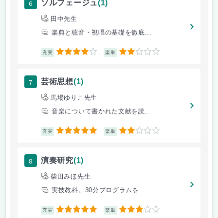
6
ソルフェージュ
(1)
田中先生
楽典と聴音・視唱の基礎を徹底...
4
2
充実
楽単
7
芸術思想
(1)
馬場ゆりこ先生
音楽について書かれた文献を読...
5
2
充実
楽単
8
演奏研究
(1)
柴田みほ先生
実技教科。30分プログラムを...
5
3
充実
楽単