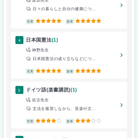
渡部先生
日々の暮らしと自分の健康につ...
5
5
充実
楽単
4
日本国憲法
(1)
神野先生
日本国憲法の成り立ちなどにつ...
5
5
充実
楽単
5
ドイツ語(楽書講読)
(1)
佐古先生
文法を復習しながら、音楽や文...
4
3
充実
楽単