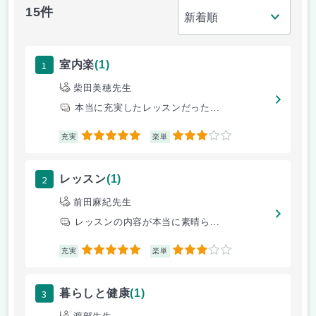
15件
1
室内楽
(1)
柴田美穂先生
本当に充実したレッスンだった...
5
3
充実
楽単
2
レッスン
(1)
前田麻紀先生
レッスンの内容が本当に素晴ら...
5
3
充実
楽単
3
暮らしと健康
(1)