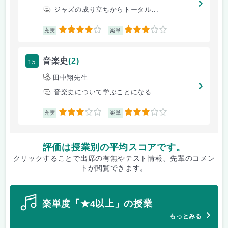
ジャズの成り立ちからトータル...
4
3
充実
楽単
15
音楽史
(2)
田中翔先生
音楽史について学ぶことになる...
3
3
充実
楽単
評価は授業別の平均スコアです。
クリックすることで出席の有無やテスト情報、先輩のコメン
トが閲覧できます。
楽単度「★4以上」の授業
もっとみる