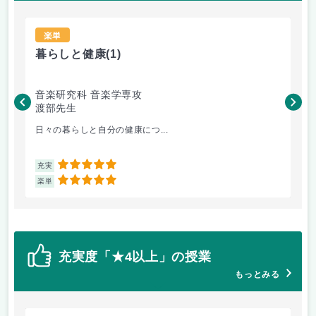
楽単
暮らしと健康
(1)
日
音楽研究科 音楽学専攻
音
渡部先生
神
日々の暮らしと自分の健康につ...
日
5
充実
充
5
楽単
楽
充実度「★4以上」の授業
もっとみる