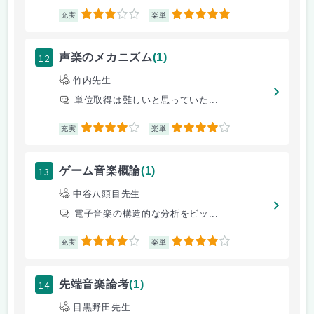
3
5
充実
楽単
12
声楽のメカニズム
(1)
竹内先生
単位取得は難しいと思っていた...
4
4
充実
楽単
13
ゲーム音楽概論
(1)
中谷八頭目先生
電子音楽の構造的な分析をビッ...
4
4
充実
楽単
14
先端音楽論考
(1)
目黒野田先生