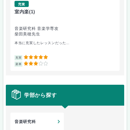
充実
室内楽
(1)
レ
音楽研究科 音楽学専攻
音
柴田美穂先生
前
本当に充実したレッスンだった...
レ
5
充実
充
3
楽単
楽
学部から探す
音楽研究科