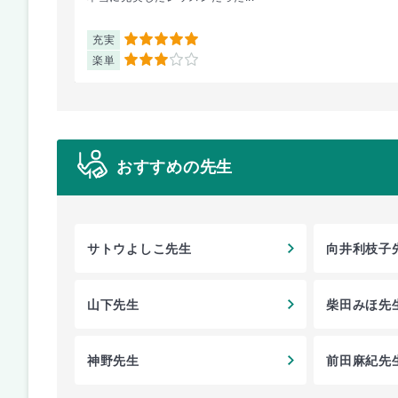
充実
5
楽単
3
おすすめの先生
サトウよしこ先生
向井利枝子
山下先生
柴田みほ先
神野先生
前田麻紀先