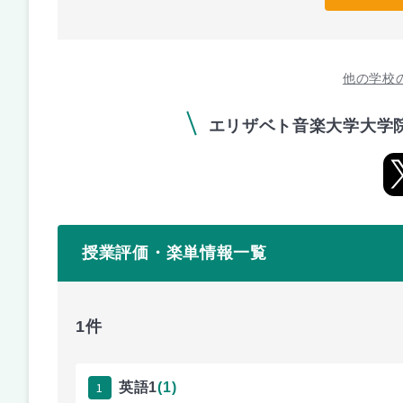
他の学校
エリザベト音楽大学大学
授業評価・楽単情報一覧
1件
1
英語1
(1)