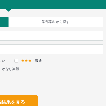
学部学科
から探す
しい
★★★
：普通
：かなり楽勝
索結果を見る