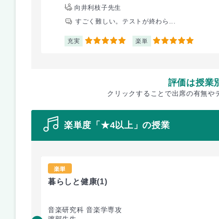
向井利枝子先生
すごく難しい。テストが終わら...
充実
楽単
5
5
評価は授業
クリックすることで出席の有無や
楽単度「★4以上」の授業
楽単
暮らしと健康
(1)
音楽研究科 音楽学専攻
渡部先生