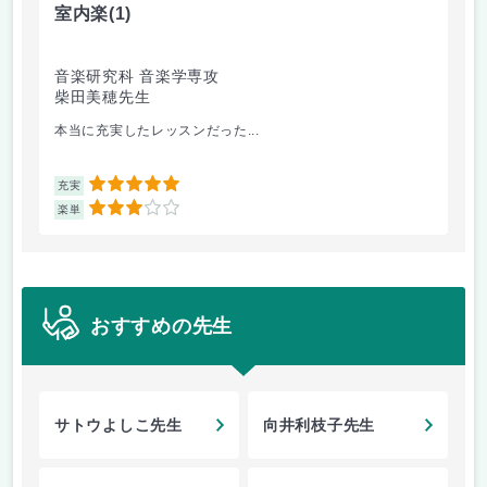
室内楽
(1)
レ
音楽研究科 音楽学専攻
音
柴田美穂先生
前
本当に充実したレッスンだった...
レ
5
充実
充
3
楽単
楽
おすすめの先生
サトウよしこ先生
向井利枝子先生