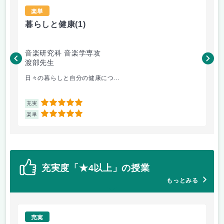
楽単
暮らしと健康
(1)
日
音楽研究科 音楽学専攻
音
渡部先生
神
日々の暮らしと自分の健康につ...
日
5
充実
充
5
楽単
楽
充実度「★4以上」の授業
もっとみる
充実