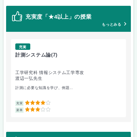
充実度「★4以上」の授業
もっとみる
充実
計測システム論
(7)
環
工学研究科 情報システム工学専攻
工
渡辺一弘先生
井
計測に必要な知識を学び、例題...
大
4
充実
充
3
楽単
楽