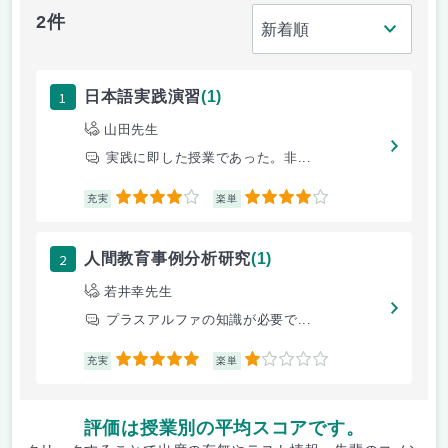
2件
1
日本語実践演習
(1)
山田先生
実践に即した授業であった。非...
4
4
充実
楽単
2
人間教育事例分析研究
(1)
若井幸先生
プラスアルファの知識が必要で...
5
1
充実
楽単
評価は授業別の平均スコアです。