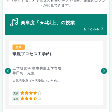
クリックすることで出席の有無やテスト情報、先輩のコメン
トが閲覧できます。
楽単度「★4以上」の授業
もっとみる
楽単
環境プロセス工学
(6)
ロ
工学研究科 環境共生工学専攻
工
井田旬一先生
崔
大気汚染及び水汚染防止のため...
講
4
充実
充
3.5
楽単
楽