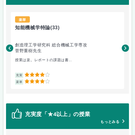
楽単
知能機械学特論
(33)
デ
創造理工学研究科 総合機械工学専攻
基
菅野重樹先生
福
授業は楽。レポートの課題は書...
デ
4
充実
充
4
楽単
楽
充実度「★4以上」の授業
もっとみる