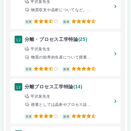
平沢泉先生
物質収支や晶析についてなど。...
3.5
4.5
充実
楽単
12
分離・プロセス工学特論
(25)
平沢泉先生
物質の効率的生産について授業...
3.5
4.5
充実
楽単
13
分離プロセス工学特論
(14)
平沢泉先生
授業としては晶析やプロセス設...
4
4.5
充実
楽単