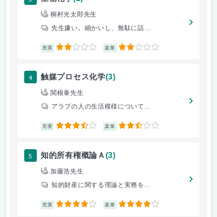
桐村光太郎先生
先生嫌い。細かいし、無駄に話...
2
2
充実
楽単
4
触媒プロセス化学
(3)
関根泰先生
アラブの人の生活模様について...
3.5
2.5
充実
楽単
5
知的所有権概論Ａ
(3)
加藤浩先生
知的財産に関する理論と実務を...
4
4
充実
楽単