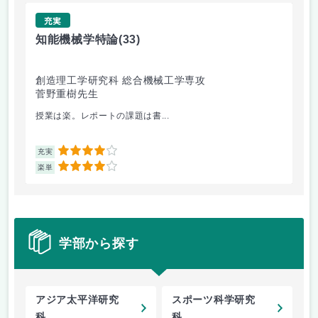
充実
知能機械学特論
(33)
デ
創造理工学研究科 総合機械工学専攻
基
菅野重樹先生
福
授業は楽。レポートの課題は書...
デ
4
充実
充
4
楽単
楽
学部から探す
アジア太平洋研究
スポーツ科学研究
科
科