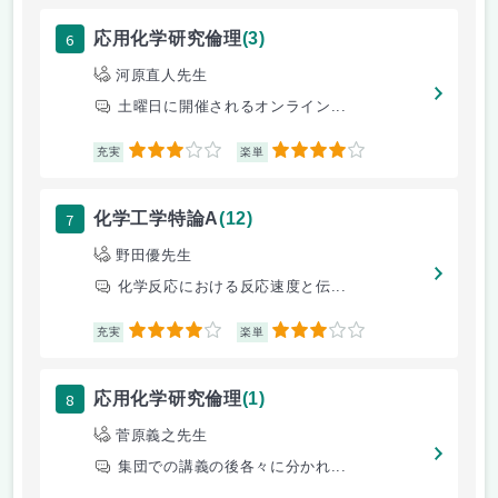
6
応用化学研究倫理
(3)
河原直人先生
土曜日に開催されるオンライン...
3
4
充実
楽単
7
化学工学特論A
(12)
野田優先生
化学反応における反応速度と伝...
4
3
充実
楽単
8
応用化学研究倫理
(1)
菅原義之先生
集団での講義の後各々に分かれ...