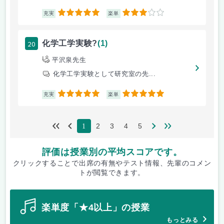
5
3
充実
楽単
20
化学工学実験?
(1)
平沢泉先生
化学工学実験として研究室の先...
5
5
充実
楽単
2
3
4
5
1
評価は授業別の平均スコアです。
クリックすることで出席の有無やテスト情報、先輩のコメン
トが閲覧できます。
楽単度「★4以上」の授業
もっとみる