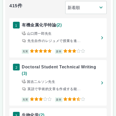
415件
1
有機金属化学特論
(2)
山口潤一郎先生
先生自作のレジュメで授業を進...
5
3
充実
楽単
2
Doctoral Student Technical Writing
(3)
国吉二ルソン先生
英語で学術的文章を作成する能...
3
3.5
充実
楽単
3
生物化学
(2)