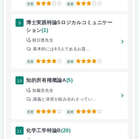
3
3
充実
楽単
9
博士実践特論Sロジカルコミュニケー
ション
(1)
朝日透先生
基本的には4-5人であるお題...
4
4
充実
楽単
10
知的所有権概論A
(5)
加藤浩先生
講義と演習が組み合わさってい...
4
4
充実
楽単
11
化学工学特論B
(20)