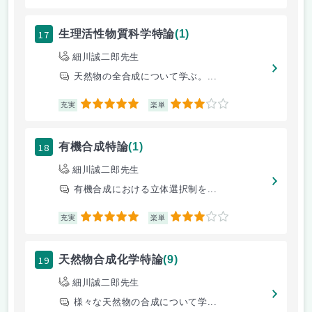
17
生理活性物質科学特論
(1)
細川誠二郎先生
天然物の全合成について学ぶ。...
5
3
充実
楽単
18
有機合成特論
(1)
細川誠二郎先生
有機合成における立体選択制を...
5
3
充実
楽単
19
天然物合成化学特論
(9)
細川誠二郎先生
様々な天然物の合成について学...