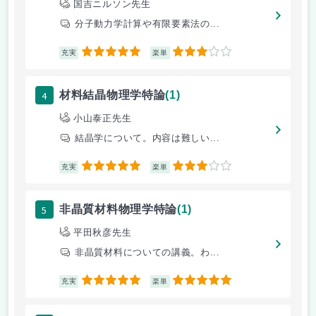
国吉ニルソン先生
分子動力学計算や有限要素法の...
5
3
充実
楽単
4
材料結晶物理学特論
(1)
小山泰正先生
結晶学について。内容は難しい...
5
3
充実
楽単
5
非晶質材料物理学特論
(1)
平田秋彦先生
非晶質材料についての講義。わ...
5
5
充実
楽単