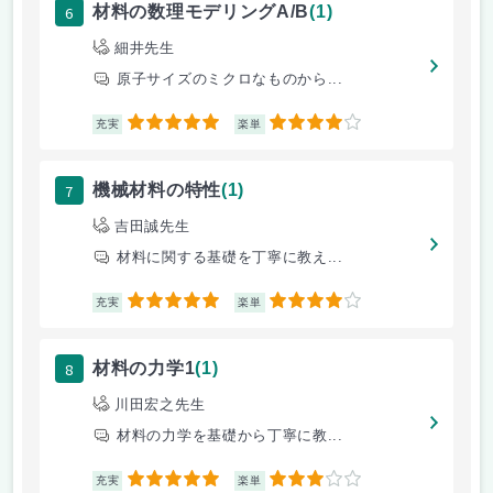
6
材料の数理モデリングA/B
(1)
細井先生
原子サイズのミクロなものから...
5
4
充実
楽単
7
機械材料の特性
(1)
吉田誠先生
材料に関する基礎を丁寧に教え...
5
4
充実
楽単
8
材料の力学1
(1)
川田宏之先生
材料の力学を基礎から丁寧に教...
5
3
充実
楽単