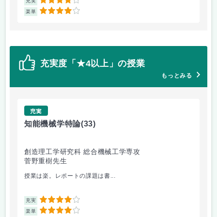
4
充実
充
4
楽単
楽
充実度「★4以上」の授業
もっとみる
充実
知能機械学特論
(33)
デ
創造理工学研究科 総合機械工学専攻
基
菅野重樹先生
福
授業は楽。レポートの課題は書...
デ
4
充実
充
4
楽単
楽