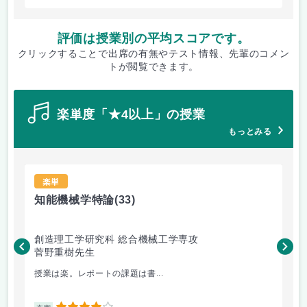
評価は授業別の平均スコアです。
クリックすることで出席の有無やテスト情報、先輩のコメン
トが閲覧できます。
楽単度「★4以上」の授業
もっとみる
楽単
知能機械学特論
(33)
デ
創造理工学研究科 総合機械工学専攻
基
菅野重樹先生
福
授業は楽。レポートの課題は書...
デ