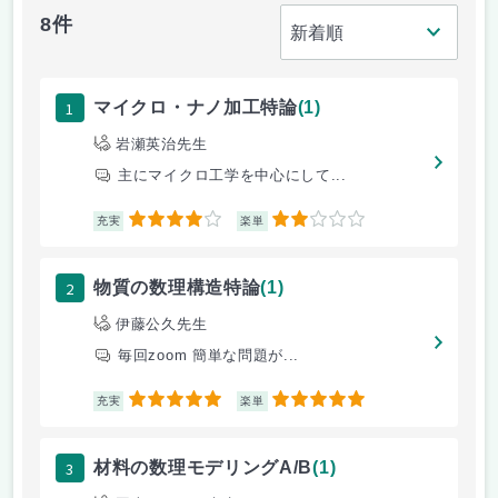
8件
1
マイクロ・ナノ加工特論
(1)
岩瀬英治先生
主にマイクロ工学を中心にして...
4
2
充実
楽単
2
物質の数理構造特論
(1)
伊藤公久先生
毎回zoom 簡単な問題が...
5
5
充実
楽単
3
材料の数理モデリングA/B
(1)