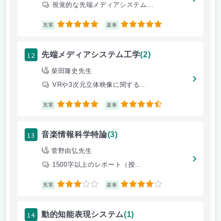
視覚的な先端メディアシステム...
5
5
充実
楽単
12
先端メディアシステム工学
(2)
柴田隆史先生
VRや3次元立体映像に関する...
5
4.5
充実
楽単
13
音楽情報科学特論
(3)
菅野由弘先生
1500字以上のレポート（授...
3
4
充実
楽単
14
動的知能表現システム
(1)