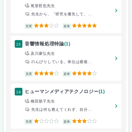
尾形哲也先生
先生から、「研究を優先して、...
3
5
充実
楽単
15
音響情報処理特論
(1)
及川康弘先生
のんびりしている。単位は最後...
4
4
充実
楽単
16
ヒューマンメディアテクノロジー
(1)
橋田朋子先生
先生は何も教えてくれず、自分...
1
3
充実
楽単