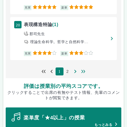
5
5
充実
楽単
20
表現構造特論
(1)
郡司先生
理論生命科学。哲学と自然科学...
4
3
充実
楽単
2
1
評価は授業別の平均スコアです。
クリックすることで出席の有無やテスト情報、先輩のコメン
トが閲覧できます。
楽単度「★4以上」の授業
もっとみる