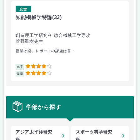
充実
知能機械学特論
(33)
デ
創造理工学研究科 総合機械工学専攻
基
菅野重樹先生
福
授業は楽。レポートの課題は書...
デ
4
充実
充
4
楽単
楽
学部から探す
アジア太平洋研究
スポーツ科学研究
科
科