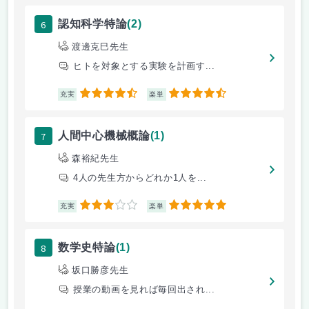
6
認知科学特論
(2)
渡邊克巳先生
ヒトを対象とする実験を計画す...
4.5
4.5
充実
楽単
7
人間中心機械概論
(1)
森裕紀先生
4人の先生方からどれか1人を...
3
5
充実
楽単
8
数学史特論
(1)
坂口勝彦先生
授業の動画を見れば毎回出され...