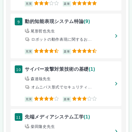
3
5
充実
楽単
9
動的知能表現システム特論
(9)
尾形哲也先生
ロボットの動作表現に関するお...
4.5
4.5
充実
楽単
10
サイバー攻撃対策技術の基礎
(1)
森達哉先生
オムニバス形式でセキュリティ...
4
3
充実
楽単
11
先端メディアシステム工学
(1)
柴田隆史先生