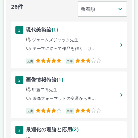
26件
1
現代美術論
(1)
ジェームズジャック先生
テーマに沿って作品を作り上げ...
5
3
充実
楽単
2
画像情報特論
(1)
甲藤二郎先生
映像フォーマットの変遷から画...
4
3
充実
楽単
3
最適化の理論と応用
(2)