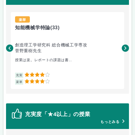
楽単
知能機械学特論
(33)
デ
創造理工学研究科 総合機械工学専攻
基
菅野重樹先生
福
授業は楽。レポートの課題は書...
デ
4
充実
充
4
楽単
楽
充実度「★4以上」の授業
もっとみる