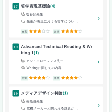
17
哲学表現基礎論
(4)
塩谷賢先生
先生が表現における哲学につい...
3
4
充実
楽単
18
Advanced Technical Reading & Wr
iting 1
(1)
アントニローレンス先生
Writingに関しての内容...
4
4
充実
楽単
19
メディアデザイン特論
(1)
長幾朗先生
電機メーカーと関われる課題が...