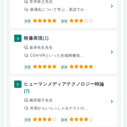
笠井裕之先生
最適化について学ぶ．英語でか...
5
3
充実
楽単
4
映像表現
(1)
坂井先生先生
CGやVRといった先端映像技...
5
5
充実
楽単
5
ヒューマンメディアテクノロジー特論
(7)
橋田朋子先生
外部からいらっしゃるゲストの...
4
4
充実
楽単