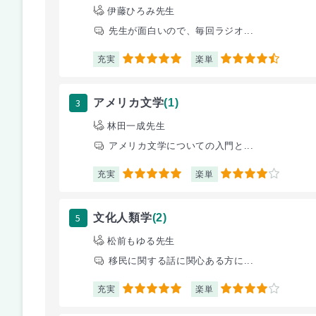
伊藤ひろみ先生
先生が面白いので、毎回ラジオ...
充実
楽単
5
4.5
3
アメリカ文学
(1)
林田一成先生
アメリカ文学についての入門と...
充実
楽単
5
4
5
文化人類学
(2)
松前もゆる先生
移民に関する話に関心ある方に...
充実
楽単
5
4