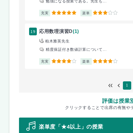
勉強になる授業である。先生も...
充実
楽単
5
3
19
応用数理演習D
(1)
柏木雅英先生
精度保証付き数値計算について...
充実
楽単
4
4
1
評価は授業
クリックすることで出席の有無や
楽単度「★4以上」の授業