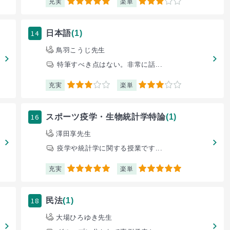
充実
楽単
5
3
14
日本語
(1)
鳥羽こうじ先生
特筆すべき点はない。非常に話...
充実
楽単
3
3
16
スポーツ疫学・生物統計学特論
(1)
澤田享先生
疫学や統計学に関する授業です...
充実
楽単
5
5
18
民法
(1)
大場ひろゆき先生