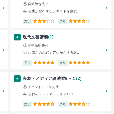
宮城徳也先生
先生が配布するテキストを翻訳...
充実
楽単
3
3.5
4
現代文芸講義
(1)
守中高明先生
にほんの現代文芸にかんする講...
充実
楽単
5
5
6
表象・メディア論演習9－１
(2)
チェンドミニク先生
現代のメディア・テクノロジー...
充実
楽単
4.5
3.5