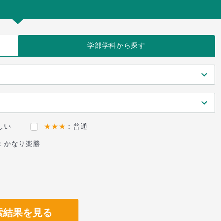
学部学科
から探す
しい
★★★
：普通
：かなり楽勝
索結果を見る