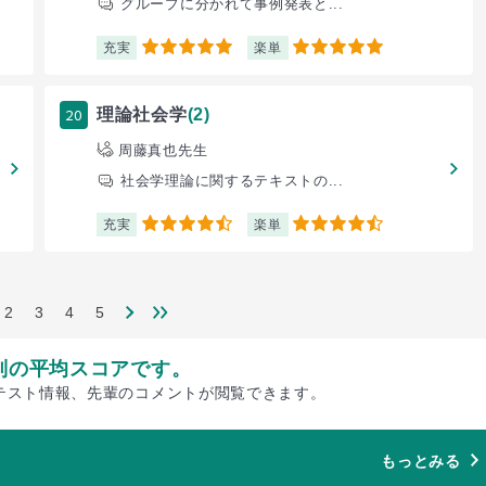
グループに分かれて事例発表と...
充実
楽単
5
5
20
理論社会学
(2)
周藤真也先生
社会学理論に関するテキストの...
充実
楽単
4.5
4.5
2
3
4
5
別の平均スコアです。
テスト情報、先輩のコメントが閲覧できます。
もっとみる