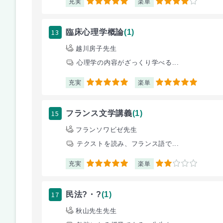
充実
楽単
5
4
13
臨床心理学概論
(1)
越川房子先生
心理学の内容がざっくり学べる...
充実
楽単
5
5
15
フランス文学講義
(1)
フランソワビゼ先生
テクストを読み、フランス語で...
充実
楽単
5
2
17
民法?・?
(1)
秋山先生先生