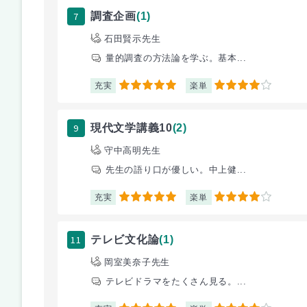
7
調査企画
(1)
石田賢示先生
量的調査の方法論を学ぶ。基本...
充実
楽単
5
4
9
現代文学講義10
(2)
守中高明先生
先生の語り口が優しい。中上健...
充実
楽単
5
4
11
テレビ文化論
(1)
岡室美奈子先生
テレビドラマをたくさん見る。...