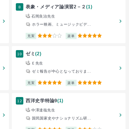
8
表象・メディア論演習2－２
(1)
石岡良治先生
ホラー映画、ミュージックビデ...
充実
楽単
3
5
10
ゼミ
(2)
Ｅ先生
ゼミ報告が中心となっておりま...
充実
楽単
5
5
12
西洋史学特論9
(1)
中澤達哉先生
国民国家史やナショナリズム研...