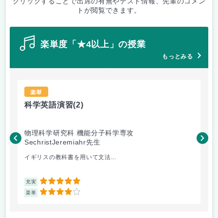
クリックすることで出席の有無やテスト情報、先輩のコメン
トが閲覧できます。
楽単度「★4以上」の授業
もっとみる
楽単
科学英語演習
(2)
基
物理科学研究科 機能分子科学専攻
文
SechristJeremiahr先生
た
イギリスの教科書を用いて文法...
基
5
充実
充
4
楽単
楽