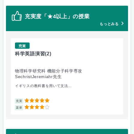
充実度「★4以上」の授業
もっとみる
充実
科学英語演習
(2)
基
物理科学研究科 機能分子科学専攻
文
SechristJeremiahr先生
た
イギリスの教科書を用いて文法...
基
5
充実
充
4
楽単
楽