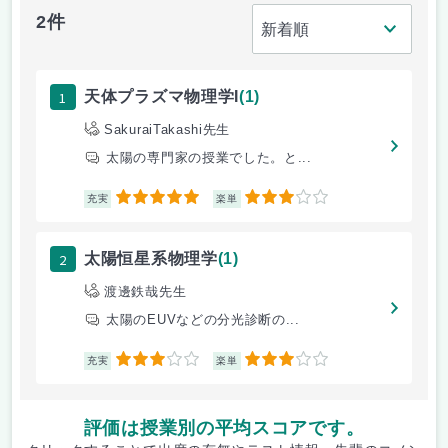
2件
1
天体プラズマ物理学I
(1)
SakuraiTakashi先生
太陽の専門家の授業でした。と...
5
3
充実
楽単
2
太陽恒星系物理学
(1)
渡邊鉄哉先生
太陽のEUVなどの分光診断の...
3
3
充実
楽単
評価は授業別の平均スコアです。