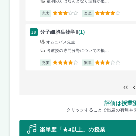
最初の方はなんとなく理解が追...
充実
楽単
3
4
19
分子細胞生物学II
(1)
オムニバス先生
各教授の専門分野についての概...
充実
楽単
4
3
評価は授業
クリックすることで出席の有無や
楽単度「★4以上」の授業