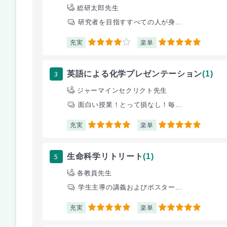
総研太郎先生
研究者を目指すすべての人が身...
充実
楽単
4
5
3
英語による化学プレゼンテーション
(1)
ジャーマインセクリクト先生
面白い授業！とって損なし！毎...
充実
楽単
5
5
5
生命科学リトリート
(1)
各教員先生
学生主導の講義およびポスター...
充実
楽単
5
5