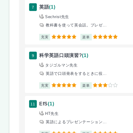
7
英語
(1)
Sechrist先生
教科書を使って英会話。プレゼ...
充実
楽単
5
5
9
科学英語口頭演習?
(1)
タジゴルマン先生
英語で口頭発表をするときに役...
充実
楽単
5
3
11
EfS
(1)
HT先生
英語によるプレゼンテーション...