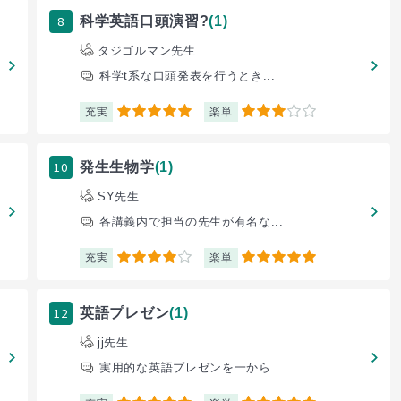
8
科学英語口頭演習?
(1)
タジゴルマン先生
科学t系な口頭発表を行うとき...
充実
楽単
5
3
10
発生生物学
(1)
SY先生
各講義内で担当の先生が有名な...
充実
楽単
4
5
12
英語プレゼン
(1)
jj先生
実用的な英語プレゼンを一から...