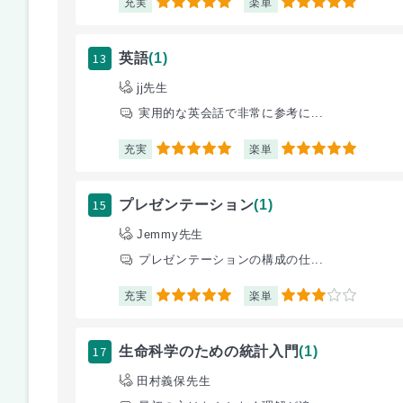
充実
楽単
5
5
13
英語
(1)
jj先生
実用的な英会話で非常に参考に...
充実
楽単
5
5
15
プレゼンテーション
(1)
Jemmy先生
プレゼンテーションの構成の仕...
充実
楽単
5
3
17
生命科学のための統計入門
(1)
田村義保先生