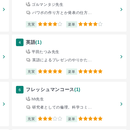
ゴルマンタジ先生
パワポの作り方とか発表の仕方...
充実
楽単
4
4
4
英語
(1)
平田たつみ先生
英語によるプレゼンのやりかた...
充実
楽単
5
5
6
フレッシュマンコース
(1)
hh先生
研究者としての倫理。科学コミ...
充実
楽単
3
5