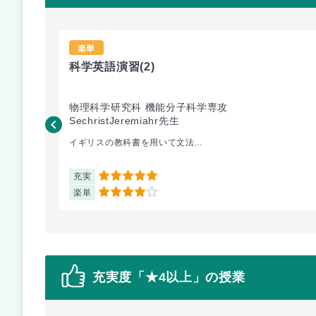
楽単
科学英語演習
(2)
物理科学研究科 機能分子科学専攻
SechristJeremiahr先生
イギリスの教科書を用いて文法...
充実
5
楽単
4
充実度「★4以上」の授業