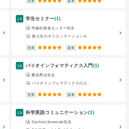
充実
楽単
5
5
14
学生セミナー
(1)
学融合推進センター先生
新入生のオリエンテーションキ...
充実
楽単
5
5
16
バイオインフォマティクス入門
(1)
重信秀治先生
バイオインフォマティクスの入...
充実
楽単
5
5
18
科学英語コミュニケーション
(1)
SechristJeremiah先生