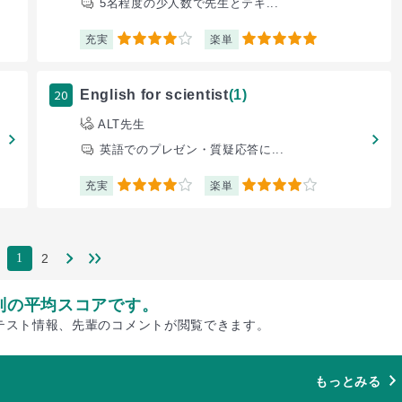
5名程度の少人数で先生とテキ...
充実
楽単
4
5
20
English for scientist
(1)
ALT先生
英語でのプレゼン・質疑応答に...
充実
楽単
4
4
2
1
別の平均スコアです。
テスト情報、先輩のコメントが閲覧できます。
もっとみる