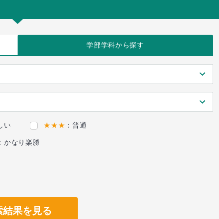
学部学科
から探す
しい
★★★
：普通
：かなり楽勝
索結果を見る