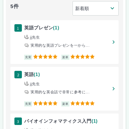
5件
1
英語プレゼン
(1)
jj先生
実用的な英語プレゼンを一から...
5
5
充実
楽単
2
英語
(1)
jj先生
実用的な英会話で非常に参考に...
5
5
充実
楽単
3
バイオインフォマティクス入門
(1)