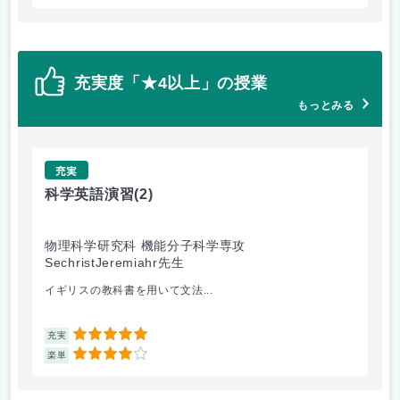
充実度「★4以上」の授業
もっとみる
充実
科学英語演習
(2)
基
物理科学研究科 機能分子科学専攻
文
SechristJeremiahr先生
た
イギリスの教科書を用いて文法...
基
5
充実
充
4
楽単
楽