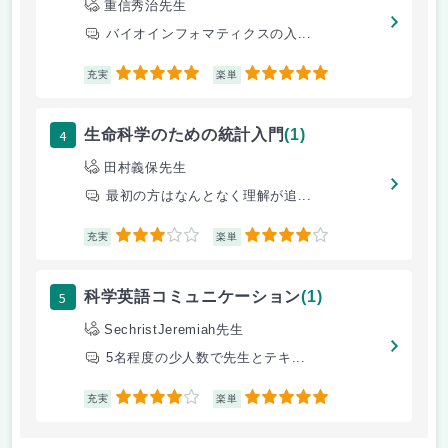
重信秀治先生
バイオインフォマティクスの入...
5
5
充実
楽単
4
生命科学のための統計入門
(1)
田村義保先生
最初の方はなんとなく理解が追...
3
4
充実
楽単
5
科学英語コミュニケーション
(1)
SechristJeremiah先生
5名程度の少人数で先生とテキ...
4
5
充実
楽単