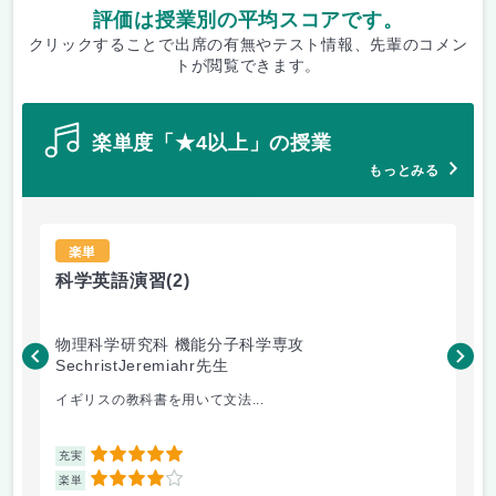
評価は授業別の平均スコアです。
クリックすることで出席の有無やテスト情報、先輩のコメン
トが閲覧できます。
楽単度「★4以上」の授業
もっとみる
楽単
科学英語演習
(2)
基
物理科学研究科 機能分子科学専攻
文
SechristJeremiahr先生
た
イギリスの教科書を用いて文法...
基
5
充実
充
4
楽単
楽