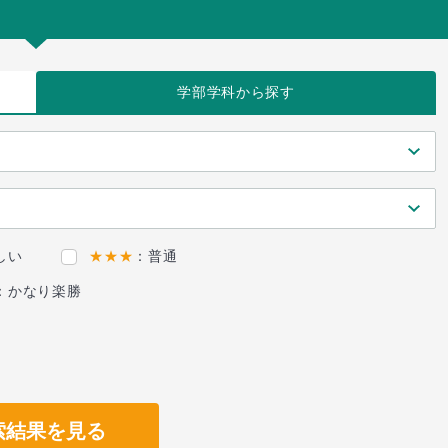
学部学科
から探す
しい
★★★
：普通
：かなり楽勝
索結果を見る