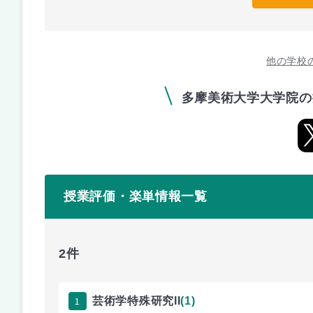
他の学校
多摩美術大学大学院の
授業評価・楽単情報一覧
2件
1
芸術学特殊研究II
(1)