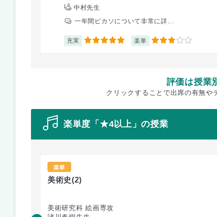
中村先生
一年間ピカソについて非常に詳...
充実
楽単
5
3
評価は授業
クリックすることで出席の有無や
楽単度「★4以上」の授業
楽単
美術史
(2)
美術研究科 絵画専攻
諸川春樹先生