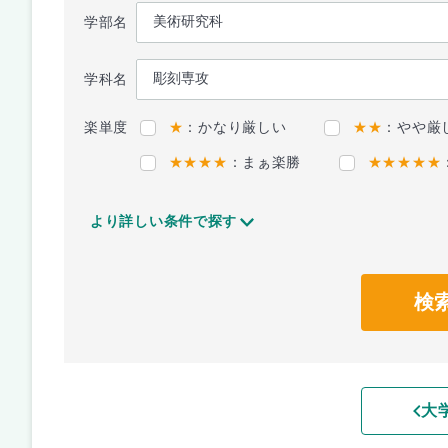
学部名
学科名
楽単度
★
：かなり厳しい
★★
：やや厳
★★★★
：まぁ楽勝
★★★★★
より詳しい条件で探す
検
大