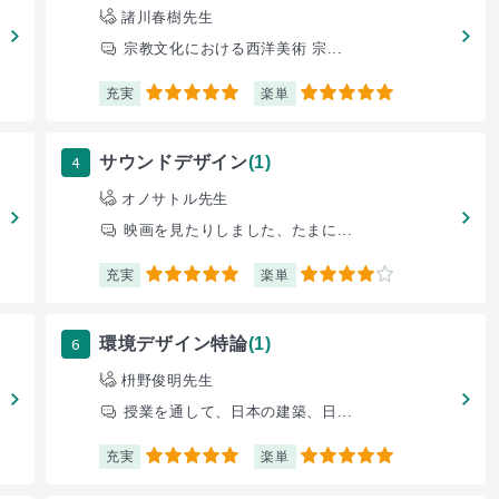
諸川春樹先生
宗教文化における西洋美術 宗...
充実
楽単
5
5
4
サウンドデザイン
(1)
オノサトル先生
映画を見たりしました、たまに...
充実
楽単
5
4
6
環境デザイン特論
(1)
枡野俊明先生
授業を通して、日本の建築、日...
充実
楽単
5
5