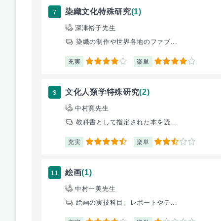
7
染織文化特殊研究
(1)
深津裕子先生
染織の制作や世界各地のファブ...
充実
楽単
4
4
9
文化人類学特殊研究
(2)
中村寛先生
教科書として指定された本を読...
充実
楽単
4.5
2.5
11
絵画
(1)
中村一美先生
絵画の実技科目。レポートやテ...