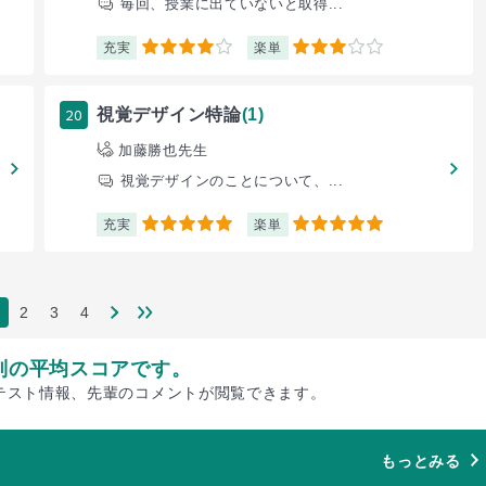
毎回、授業に出ていないと取得...
充実
楽単
4
3
20
視覚デザイン特論
(1)
加藤勝也先生
視覚デザインのことについて、...
充実
楽単
5
5
2
3
4
別の平均スコアです。
テスト情報、先輩のコメントが閲覧できます。
もっとみる