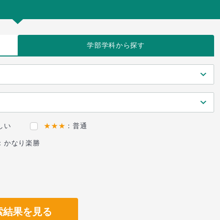
学部学科
から探す
しい
★★★
：普通
：かなり楽勝
索結果を見る