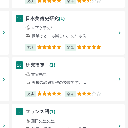
充実
楽単
5
2.5
14
日本美術史研究
(1)
木下京子先生
授業はとても楽しい。先生も良...
充実
楽単
5
5
16
研究指導Ｉ
(1)
古谷先生
実技の課題制作の授業です。 ...
充実
楽単
5
3
18
フランス語
(1)
蒲田先生先生