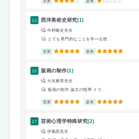
充実
楽単
4
1
13
西洋美術史研究
(1)
中村隆史先生
とても専門的なことを学べる授...
充実
楽単
5
5
15
版画の制作
(1)
大矢雅章先生
版画の制作 論文の指導 イラ...
充実
楽単
5
5
17
芸術心理学特殊研究
(2)
伊集院先生