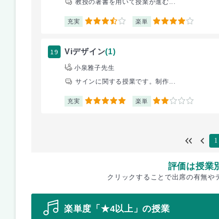
教授の著書を用いて授業が進む...
充実
楽単
3.5
4
19
Viデザイン
(1)
小泉雅子先生
サインに関する授業です。制作...
充実
楽単
5
2
1
評価は授業
クリックすることで出席の有無や
楽単度「★4以上」の授業