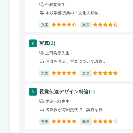
中村寛先生
本校学部授業の「文化人類学」...
充実
楽単
4.5
4.5
3
写真
(1)
上田義彦先生
写真を見る。写真について講義...
充実
楽単
5
5
5
視覚伝達デザイン特論
(1)
佐賀一郎先生
各教授が毎回交代で、講義を行...
充実
楽単
5
4