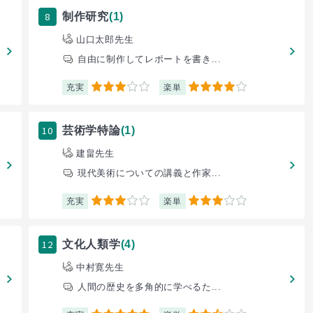
8
制作研究
(1)
山口太郎先生
自由に制作してレポートを書き...
充実
楽単
3
4
10
芸術学特論
(1)
建畠先生
現代美術についての講義と作家...
充実
楽単
3
3
12
文化人類学
(4)
中村寛先生
人間の歴史を多角的に学べるた...