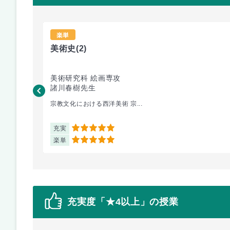
楽単
美術史
(2)
美術研究科 絵画専攻
諸川春樹先生
宗教文化における西洋美術 宗...
充実
5
楽単
5
充実度「★4以上」の授業