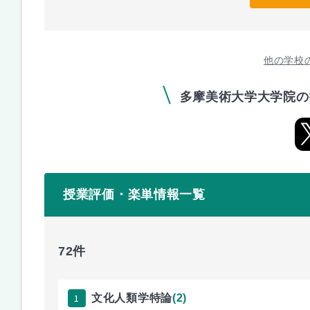
他の学校
多摩美術大学大学院の
授業評価・楽単情報一覧
72件
1
文化人類学特論
(2)