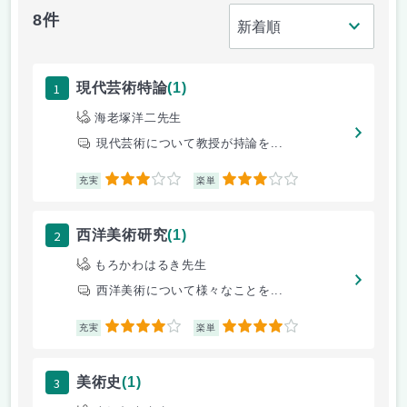
8件
1
現代芸術特論
(1)
海老塚洋二先生
現代芸術について教授が持論を...
3
3
充実
楽単
2
西洋美術研究
(1)
もろかわはるき先生
西洋美術について様々なことを...
4
4
充実
楽単
3
美術史
(1)