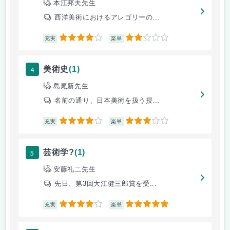
本江邦夫先生
西洋美術におけるアレゴリーの...
4
2
充実
楽単
4
美術史
(1)
島尾新先生
名前の通り、日本美術を扱う授...
4
3
充実
楽単
5
芸術学?
(1)
安藤礼二先生
先日、第3回大江健三郎賞を受...
4
5
充実
楽単