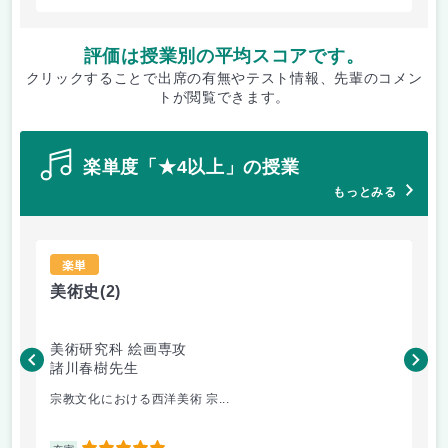
評価は授業別の平均スコアです。
クリックすることで出席の有無やテスト情報、先輩のコメン
トが閲覧できます。
楽単度「★4以上」の授業
もっとみる
楽単
美術史
(2)
芸
美術研究科 絵画専攻
美
諸川春樹先生
伊
宗教文化における西洋美術 宗...
教