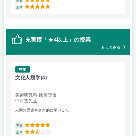
5
充実
充
5
楽単
楽
充実度「★4以上」の授業
もっとみる
充実
文化人類学
(4)
視
美術研究科 絵画専攻
美
中村寛先生
大
人間の歴史を多角的に学べるた...
グ
5
充実
充
2.5
楽単
楽