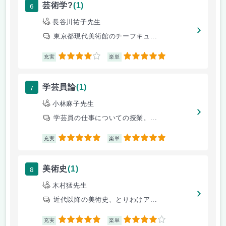
6
芸術学?
(1)
長谷川祐子先生
東京都現代美術館のチーフキュ...
4
5
充実
楽単
7
学芸員論
(1)
小林麻子先生
学芸員の仕事についての授業。...
5
5
充実
楽単
8
美術史
(1)
木村猛先生
近代以降の美術史、とりわけア...
5
4
充実
楽単