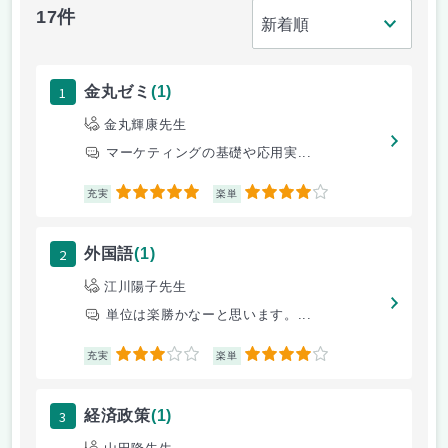
17件
1
金丸ゼミ
(1)
金丸輝康先生
マーケティングの基礎や応用実...
5
4
充実
楽単
2
外国語
(1)
江川陽子先生
単位は楽勝かなーと思います。...
3
4
充実
楽単
3
経済政策
(1)