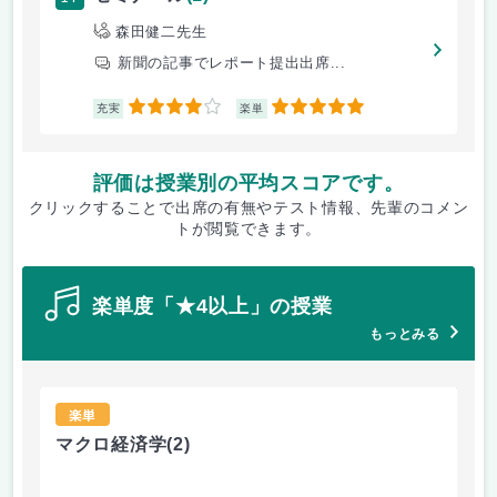
森田健二先生
新聞の記事でレポート提出出席...
4
5
充実
楽単
評価は授業別の平均スコアです。
クリックすることで出席の有無やテスト情報、先輩のコメン
トが閲覧できます。
楽単度「★4以上」の授業
もっとみる
楽単
マクロ経済学
(2)
マ