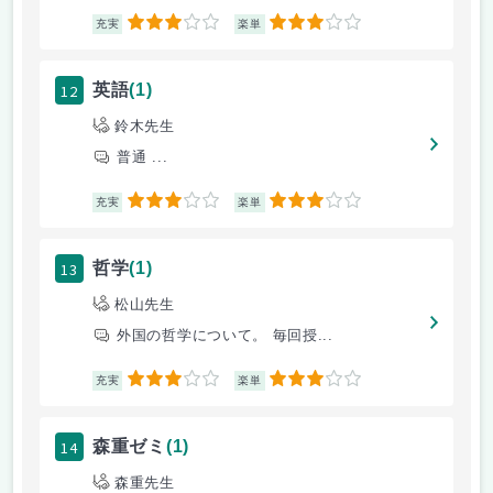
3
3
充実
楽単
12
英語
(1)
鈴木先生
普通 ...
3
3
充実
楽単
13
哲学
(1)
松山先生
外国の哲学について。 毎回授...
3
3
充実
楽単
14
森重ゼミ
(1)
森重先生