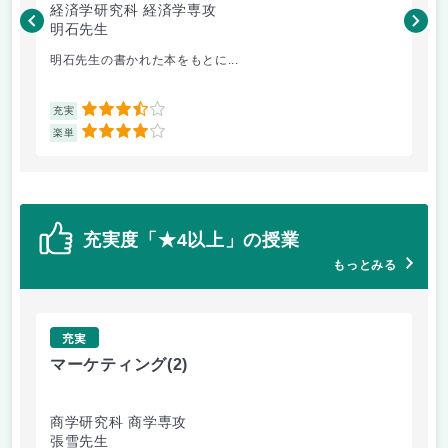
経済学研究科 経済学専攻
商
明石先生
張
明石先生の書かれた本をもとに...
世
3.5
充実
充
4
楽単
楽
充実度「★4以上」の授業
もっとみる
充実
マーケティング
(2)
金
商学研究科 商学専攻
商
張雪先生
金