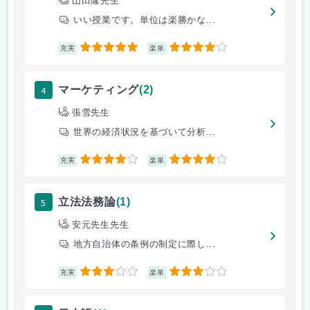
山田隆先生
いい授業です。単位は楽勝かな...
5
4
充実
楽単
4
マーケティング
(2)
張雪先生
世界の経済状況を基づいて分析...
4
4
充実
楽単
5
立法法務論
(1)
安元先生先生
地方自治体の条例の制定に際し...
3
3
充実
楽単