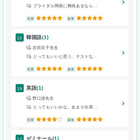
ブライダル関係に興味あるなら...
5
5
充実
楽単
15
韓国語
(1)
吉田京子先生
とってもいいと思う、テストな...
5
5
充実
楽単
16
英語
(1)
野口清先生
とってもいいかな、あまり出席...
4
5
充実
楽単
17
ゼミナール
(1)