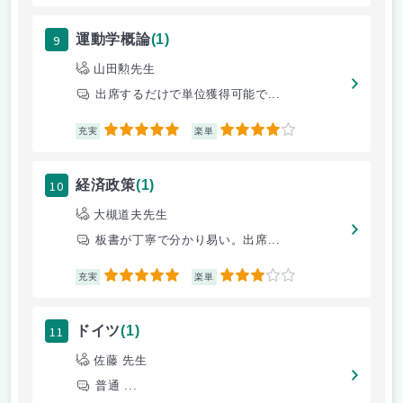
9
運動学概論
(1)
山田勲先生
出席するだけで単位獲得可能で...
5
4
充実
楽単
10
経済政策
(1)
大槻道夫先生
板書が丁寧で分かり易い。出席...
5
3
充実
楽単
11
ドイツ
(1)
佐藤 先生
普通 ...