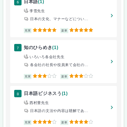
6
日本語
(1)
李雪先生
日本の文化、マナーなどについ...
5
5
充実
楽単
7
知のひらめき
(1)
いろいろ各会社先生
各会社の社長や役員来て会社の...
3
3
充実
楽単
8
日本語ビジネスう
(1)
西村豊先生
日本語の文法や内容は聴解であ...
4
4
充実
楽単