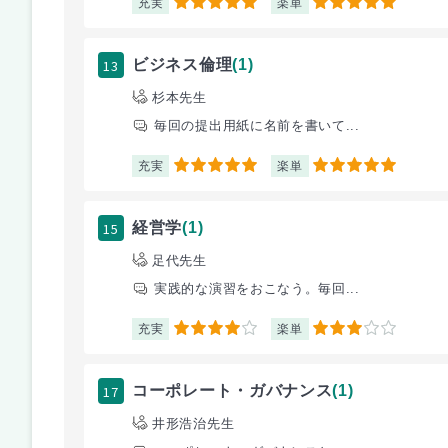
充実
楽単
5
5
13
ビジネス倫理
(1)
杉本先生
毎回の提出用紙に名前を書いて...
充実
楽単
5
5
15
経営学
(1)
足代先生
実践的な演習をおこなう。毎回...
充実
楽単
4
3
17
コーポレート・ガバナンス
(1)
井形浩治先生