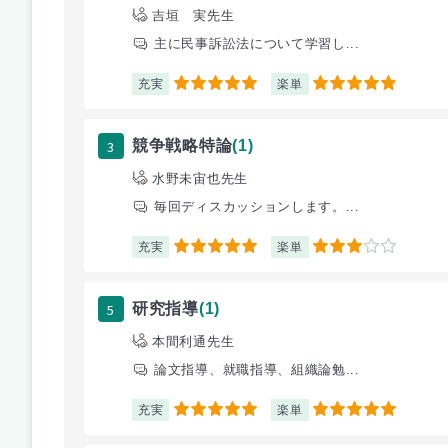
吉垣 実先生
主に民事訴訟法について学習し...
充実
楽単
5
5
3
競争戦略特論
(1)
水野未宙也先生
毎回ディスカッションします。...
充実
楽単
5
3
5
研究指導
(1)
本間利通先生
論文指導、就職指導、組織論勉...
充実
楽単
5
5