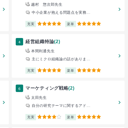
越村 惣次郎先生
中小企業が抱える問題点を実務...
充実
楽単
5
5
4
経営組織特論
(2)
本間利通先生
主にミクロ組織論の話がありま...
充実
楽単
5
5
6
マーケティング戦略
(2)
太田先生
自分の研究テーマに関するアド...
充実
楽単
4
5