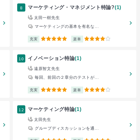
8
マーケティング・マネジメント特論?
(1)
太田一樹先生
マーケティングの基本を有名な...
充実
楽単
5
4
10
イノベーション特論
(1)
遠原智文先生
毎回、前回の２章分のテストが...
充実
楽単
5
4
12
マーケティング特論
(1)
太田先生
グループディスカッションを通...