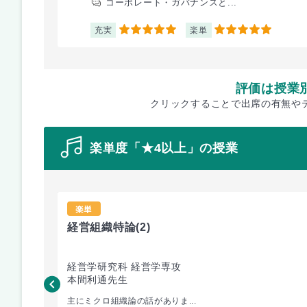
コーポレート・ガバナンスと...
充実
楽単
5
5
評価は授業
クリックすることで出席の有無や
楽単度「★4以上」の授業
楽単
経営組織特論
(2)
経営学研究科 経営学専攻
本間利通先生
主にミクロ組織論の話がありま...