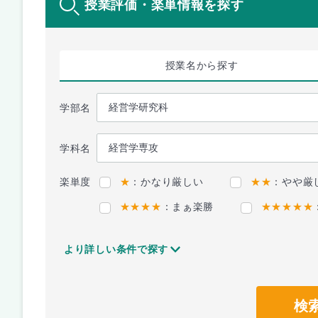
授業評価・楽単情報を探す
授業名
から探す
学部名
学科名
楽単度
★
：かなり厳しい
★★
：やや厳
★★★★
：まぁ楽勝
★★★★★
より詳しい条件で探す
検