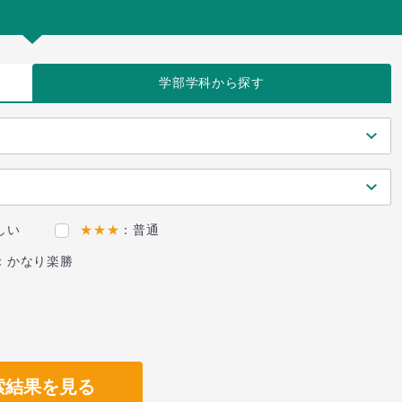
学部学科
から探す
しい
★★★
：普通
：かなり楽勝
索結果を見る