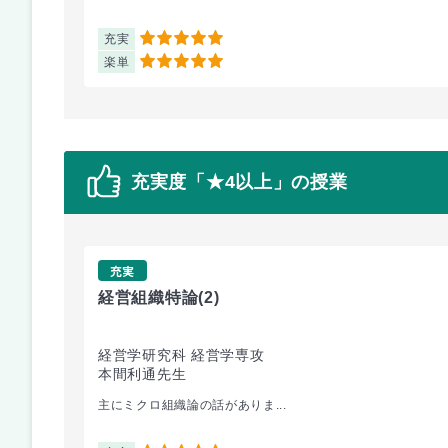
充実
5
楽単
5
充実度「★4以上」の授業
充実
経営組織特論
(2)
経営学研究科 経営学専攻
本間利通先生
主にミクロ組織論の話がありま...