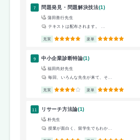
7
問題発見・問題解決技法
(1)
蒲田善行先生
テキストは配布されます。 ...
充実
楽単
5
5
9
中小企業診断特論
(1)
福田尚好先生
毎回、いろんな先生が来て、そ...
充実
楽単
4
5
11
リサーチ方法論
(1)
朴先生
授業が面白く、留学生でもわか...