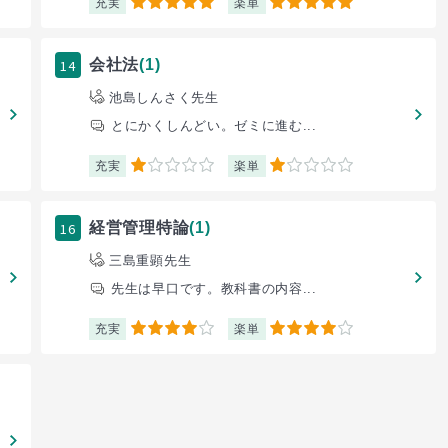
充実
楽単
5
5
14
会社法
(1)
池島しんさく先生
とにかくしんどい。ゼミに進む...
充実
楽単
1
1
16
経営管理特論
(1)
三島重顕先生
先生は早口です。教科書の内容...
充実
楽単
4
4