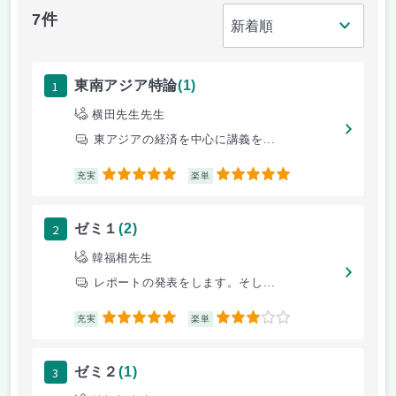
7件
1
東南アジア特論
(1)
横田先生先生
東アジアの経済を中心に講義を...
5
5
充実
楽単
2
ゼミ１
(2)
韓福相先生
レポートの発表をします。そし...
5
3
充実
楽単
3
ゼミ２
(1)