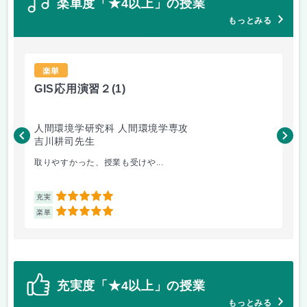
楽単度「★4以上」の授業
もっとみる
楽単
GIS応用演習２
(1)
G
人間環境学研究科 人間環境学専攻
工
吉川耕司先生
吉
取りやすかった、授業も受けや...
取
5
充実
充
5
楽単
楽
充実度「★4以上」の授業
もっとみる