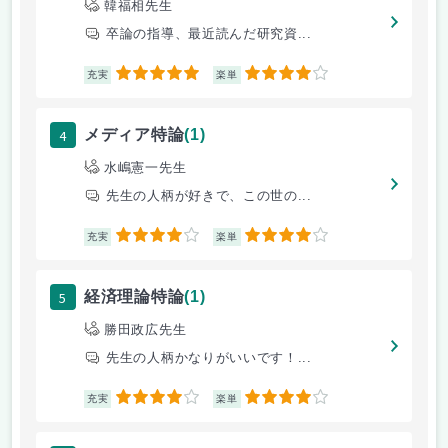
韓福相先生
卒論の指導、最近読んだ研究資...
5
4
充実
楽単
4
メディア特論
(1)
水嶋憲一先生
先生の人柄が好きで、この世の...
4
4
充実
楽単
5
経済理論特論
(1)
勝田政広先生
先生の人柄かなりがいいです！...
4
4
充実
楽単