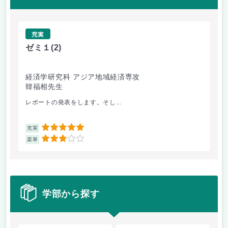
充実
ゼミ１
(2)
材
経済学研究科 アジア地域経済専攻
工
韓福相先生
和
レポートの発表をします。そし...
材
5
充実
充
3
楽単
楽
学部から探す