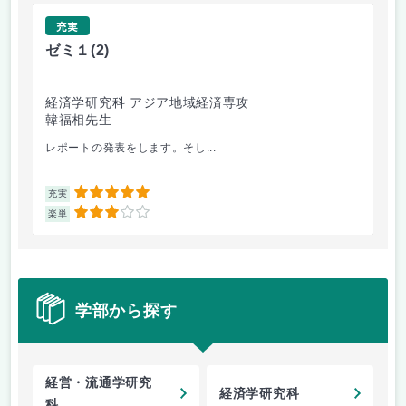
充実
ゼミ１
(2)
材
経済学研究科 アジア地域経済専攻
工
韓福相先生
和
レポートの発表をします。そし...
材
5
充実
充
3
楽単
楽
学部から探す
経営・流通学研究
経済学研究科
科