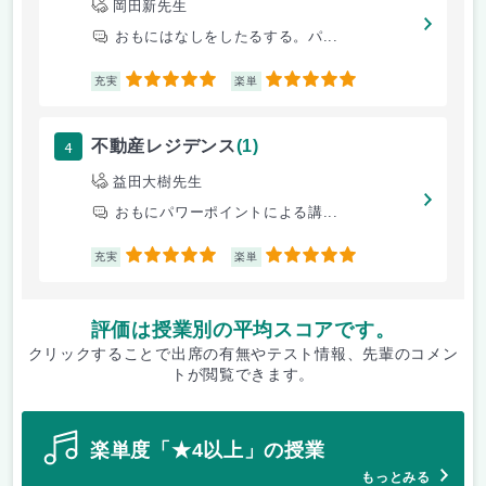
岡田新先生
おもにはなしをしたるする。パ...
5
5
充実
楽単
4
不動産レジデンス
(1)
益田大樹先生
おもにパワーポイントによる講...
5
5
充実
楽単
評価は授業別の平均スコアです。
クリックすることで出席の有無やテスト情報、先輩のコメン
トが閲覧できます。
楽単度「★4以上」の授業
もっとみる