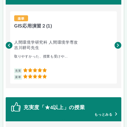
楽単
GIS応用演習２
(1)
G
人間環境学研究科 人間環境学専攻
工
吉川耕司先生
吉
取りやすかった、授業も受けや...
取
5
充実
充
5
楽単
楽
充実度「★4以上」の授業
もっとみる