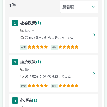
4件
1
社会政策
(1)
勝先生
現在の日本の社会に起こってい...
5
5
充実
楽単
2
経済政策
(1)
韓先生
経済政策について勉強しました...
5
5
充実
楽単
3
心理論
(1)