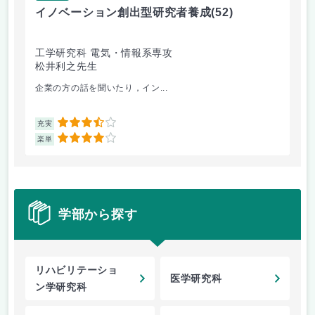
イノベーション創出型研究者養成
(52)
イ
工学研究科 電気・情報系専攻
工
松井利之先生
松
企業の方の話を聞いたり，イン...
真面
3.5
充実
充
4
楽単
楽
学部から探す
リハビリテーショ
医学研究科
ン学研究科