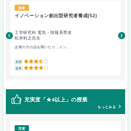
楽単
イノベーション創出型研究者養成
(52)
イ
工学研究科 電気・情報系専攻
工
松井利之先生
松
企業の方の話を聞いたり，イン...
真面
3.5
充実
充
4
楽単
楽
充実度「★4以上」の授業
もっとみる
充実