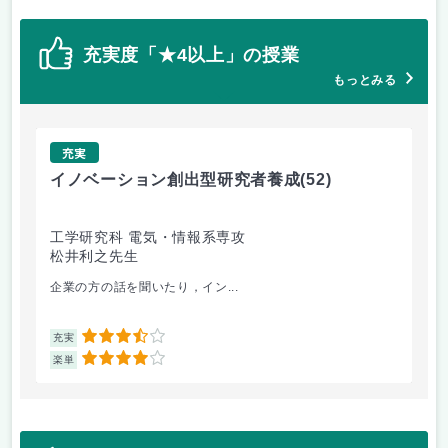
充実度「★4以上」の授業
もっとみる
充実
イノベーション創出型研究者養成
(52)
イ
工学研究科 電気・情報系専攻
工
松井利之先生
松
企業の方の話を聞いたり，イン...
真面
3.5
充実
充
4
楽単
楽