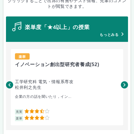
クリックすることで出席の有無やテスト情報、先輩のコメン
トが閲覧できます。
楽単度「★4以上」の授業
もっとみる
楽単
イノベーション創出型研究者養成
(52)
イ
工学研究科 電気・情報系専攻
工
松井利之先生
松
企業の方の話を聞いたり，イン...
真面
3.5
充実
充
4
楽単
楽