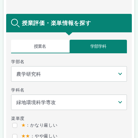
授業評価・楽単情報を探す
授業名
学部学科
学部名
学科名
楽単度
★
：かなり厳しい
★★
：やや厳しい