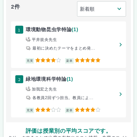
2件
1
環境動物昆虫学特論
(1)
平井規央先生
最初に決めたテーマをまとめ発...
4
5
充実
楽単
2
緑地環境科学特論
(1)
加我宏之先生
各教員2回ずつ担当。教員によ...
3
4
充実
楽単
評価は授業別の平均スコアです。