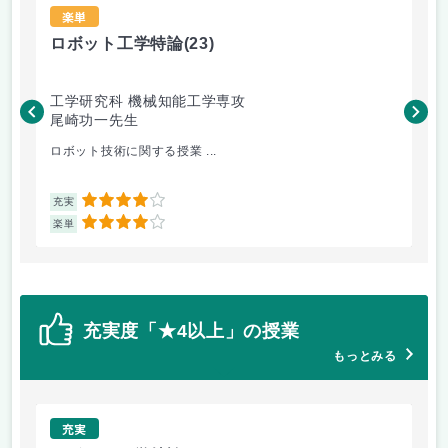
楽単
ロボット工学特論
(23)
ア
工学研究科 機械知能工学専攻
地
尾崎功一先生
松
ロボット技術に関する授業 ...
研
4
充実
充
4
楽単
楽
充実度「★4以上」の授業
もっとみる
充実