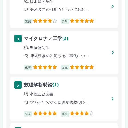
鈴木智大先生
分析装置の仕組みについておお...
4
5
充実
楽単
4
マイクロナノ工学
(2)
馬渕健先生
摩耗現象の説明やその事例につ...
5
5
充実
楽単
5
数理解析特論
(1)
小池正史先生
学部１年でやった線形代数の応...
5
4
充実
楽単