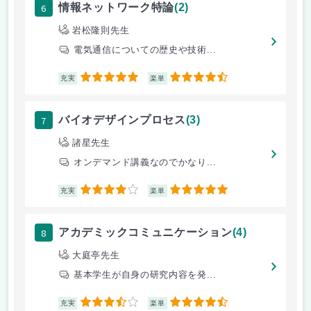
6
情報ネットワーク特論
(2)
岩松隆則先生
電気通信についての歴史や技術...
5
4.5
充実
楽単
7
バイオデザインプロセス
(3)
諸星先生
オンデマンド講義なのでかなり...
4
5
充実
楽単
8
アカデミックコミュニケーション
(4)
大庭亭先生
基本学生が自身の研究内容を発...
3.5
4.5
充実
楽単