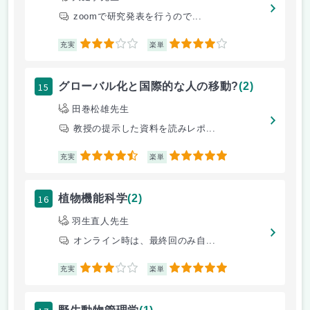
zoomで研究発表を行うので...
3
4
充実
楽単
15
グローバル化と国際的な人の移動?
(2)
田巻松雄先生
教授の提示した資料を読みレポ...
4.5
5
充実
楽単
16
植物機能科学
(2)
羽生直人先生
オンライン時は、最終回のみ自...
3
5
充実
楽単