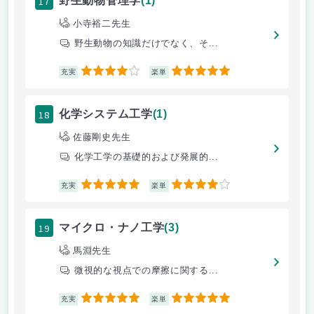
17
野生動物管理学
(1)
小寺裕二先生
野生動物の知識だけでなく、そ...
4
5
充実
楽単
18
化学システム工学
(1)
佐藤剛史先生
化学工学の基礎的および発展的...
5
4
充実
楽単
19
マイクロ・ナノ工学
(3)
馬淵先生
微視的な視点での摩擦に関する...
5
5
充実
楽単