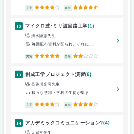
4
4.5
充実
楽単
12
マイクロ波･ミリ波回路工学
(1)
清水隆志先生
毎回配布資料が配られ、それに...
5
2
充実
楽単
13
創成工学プロジェクト演習
(6)
長谷川光司先生
様々な学部・学科の生徒が集ま...
4
4
充実
楽単
14
アカデミックコミュニケーション?
(4)
大庭亨先生