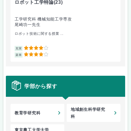
ロボット工学特論
(23)
シ
工学研究科 機械知能工学専攻
工
尾崎功一先生
東
ロボット技術に関する授業 ...
生
4
充実
充
4
楽単
楽
学部から探す
地域創生科学研究
教育学研究科
科
東京農工大学大学