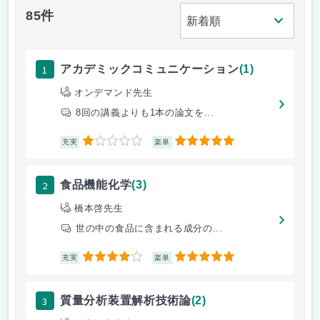
85件
1
アカデミックコミュニケーション
(1)
オンデマンド先生
8回の講義よりも1本の論文を...
1
5
充実
楽単
2
食品機能化学
(3)
橋本啓先生
世の中の食品に含まれる成分の...
4
5
充実
楽単
3
質量分析装置解析技術論
(2)