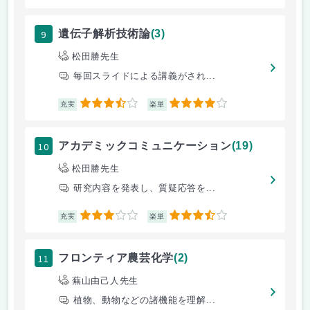
9
遺伝子解析技術論
(3)
松田勝先生
毎回スライドによる講義がされ...
3.5
4
充実
楽単
10
アカデミックコミュニケーション
(19)
松田勝先生
研究内容を発表し、質疑応答を...
3
3.5
充実
楽単
11
フロンティア農芸化学
(2)
蕪山由己人先生
植物、動物などの諸機能を理解...