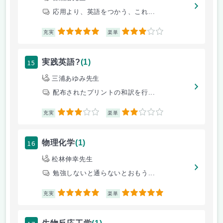
応用より、英語をつかう、これ...
5
3
充実
楽単
15
実践英語?
(1)
三浦あゆみ先生
配布されたプリントの和訳を行...
3
2
充実
楽単
16
物理化学
(1)
松林伸幸先生
勉強しないと通らないとおもう...
5
5
充実
楽単