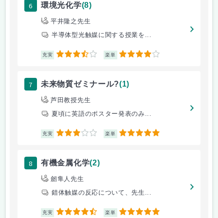
6
環境光化学
(8)
平井隆之先生
半導体型光触媒に関する授業を...
3.5
4
充実
楽単
7
未来物質ゼミナール?
(1)
芦田教授先生
夏頃に英語のポスター発表のみ...
3
5
充実
楽単
8
有機金属化学
(2)
劒隼人先生
錯体触媒の反応について、先生...
4.5
5
充実
楽単