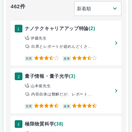
462件
1
ナノテクキャリアアップ特論
(2)
伊藤先生
出席とレポートが超めんどくさ...
3.5
3.5
充実
楽単
2
量子情報・量子光学
(3)
山本俊先生
内容自体は難解だが、レポート...
4.5
4.5
充実
楽単
3
極限物質科学
(38)