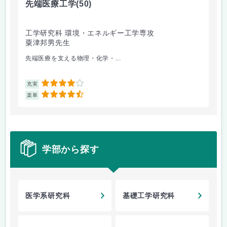
先端医療工学
(50)
極
工学研究科 環境・エネルギー工学専攻
基
粟津邦男先生
清
先端医療を支える物理・化学・...
専攻
4
充実
充
4.5
楽単
楽
学部から探す
医学系研究科
基礎工学研究科