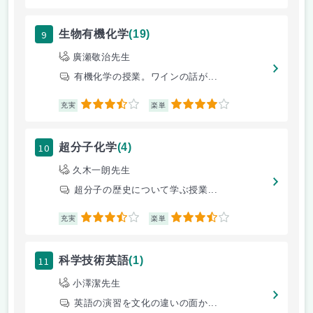
9
生物有機化学
(19)
廣瀬敬治先生
有機化学の授業。ワインの話が...
3.5
4
充実
楽単
10
超分子化学
(4)
久木一朗先生
超分子の歴史について学ぶ授業...
3.5
3.5
充実
楽単
11
科学技術英語
(1)
小澤潔先生
英語の演習を文化の違いの面か...