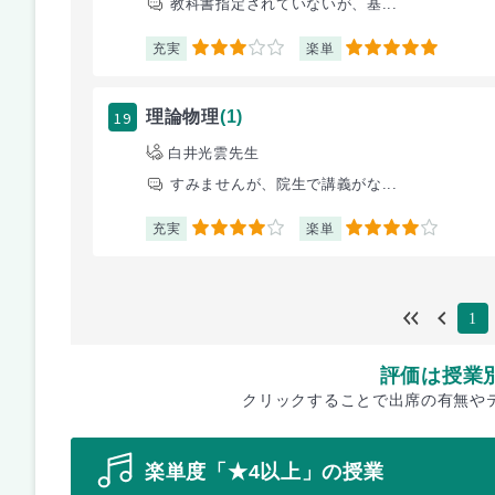
教科書指定されていないが、基...
充実
楽単
3
5
19
理論物理
(1)
白井光雲先生
すみませんが、院生で講義がな...
充実
楽単
4
4
1
評価は授業
クリックすることで出席の有無や
楽単度「★4以上」の授業