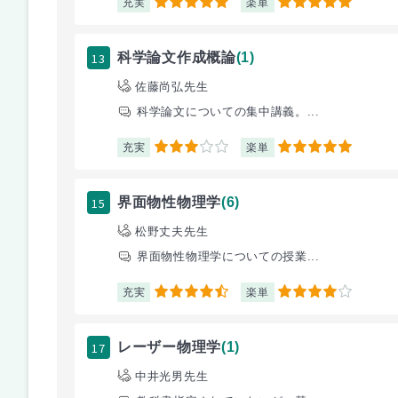
充実
楽単
5
5
13
科学論文作成概論
(1)
佐藤尚弘先生
科学論文についての集中講義。...
充実
楽単
3
5
15
界面物性物理学
(6)
松野丈夫先生
界面物性物理学についての授業...
充実
楽単
4.5
4
17
レーザー物理学
(1)
中井光男先生