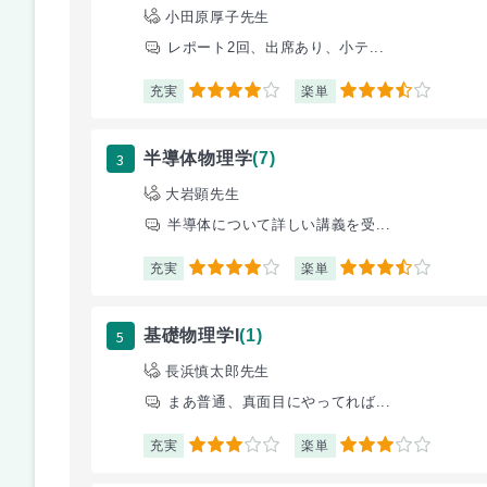
小田原厚子先生
レポート2回、出席あり、小テ...
充実
楽単
4
3.5
3
半導体物理学
(7)
大岩顕先生
半導体について詳しい講義を受...
充実
楽単
4
3.5
5
基礎物理学I
(1)
長浜慎太郎先生
まあ普通、真面目にやってれば...
充実
楽単
3
3