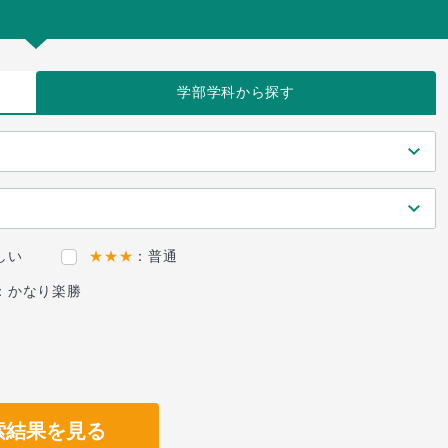
学部学科
から探す
しい
★★★
：普通
：かなり楽勝
索結果を見る