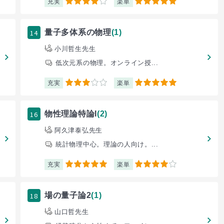
充実
楽単
4
5
14
量子多体系の物理
(1)
小川哲生先生
低次元系の物理。オンライン授...
充実
楽単
3
5
16
物性理論特論I
(2)
阿久津泰弘先生
統計物理中心。理論の人向け。...
充実
楽単
5
4
18
場の量子論2
(1)
山口哲先生