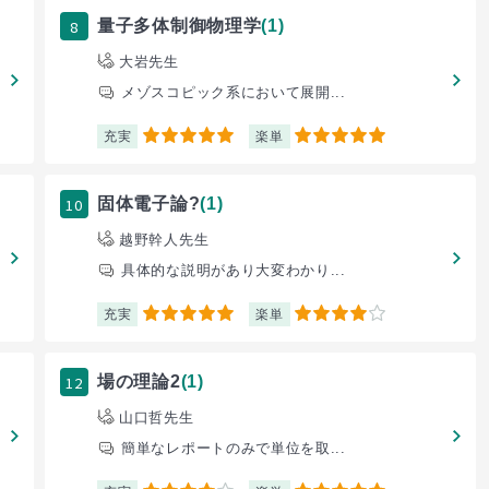
8
量子多体制御物理学
(1)
大岩先生
メゾスコピック系において展開...
充実
楽単
5
5
10
固体電子論?
(1)
越野幹人先生
具体的な説明があり大変わかり...
充実
楽単
5
4
12
場の理論2
(1)
山口哲先生
簡単なレポートのみで単位を取...