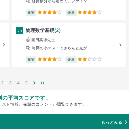
経路積分から始めて、ファイン...
充実
楽単
4
4
20
物理数学基礎
(2)
園田英徳先生
毎回の小テストできちんと点が...
充実
楽単
4
2
2
3
4
5
別の平均スコアです。
テスト情報、先輩のコメントが閲覧できます。
もっとみる