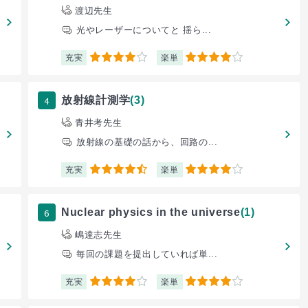
渡辺先生
光やレーザーについてと 揺ら...
充実
楽単
4
4
4
放射線計測学
(3)
青井考先生
放射線の基礎の話から、回路の...
充実
楽単
4.5
4
6
Nuclear physics in the universe
(1)
嶋達志先生
毎回の課題を提出していれば単...
充実
楽単
4
4