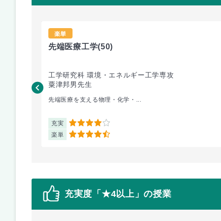
楽単
先端医療工学
(50)
工学研究科 環境・エネルギー工学専攻
粟津邦男先生
先端医療を支える物理・化学・...
充実
4
楽単
4.5
充実度「★4以上」の授業