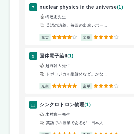
7
nuclear physics in the universe
(1)
嶋達志先生
英語の講義。毎回の出席レポー...
充実
楽単
4
4
9
固体電子論II
(1)
越野幹人先生
トポロジカル絶縁体など。かな...
充実
楽単
5
4
11
シンクロトロン物理
(1)
木村真一先生
英語での授業であるが、日本人...