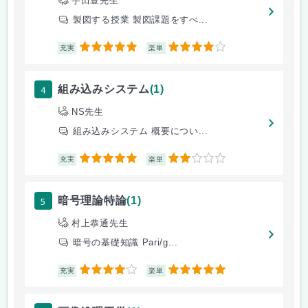
宇田豊先生
製図する授業 製図課題をすべ...
5
4
充実
楽単
4
組み込みシステム
(1)
NS先生
組み込みシステム 概要につい...
5
2
充実
楽単
5
暗号理論特論
(1)
村上恭通先生
暗号の基礎知識 Pari/g...
4
5
充実
楽単