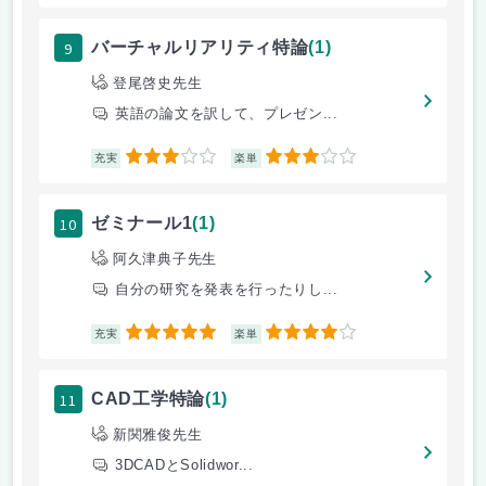
9
バーチャルリアリティ特論
(1)
登尾啓史先生
英語の論文を訳して、プレゼン...
3
3
充実
楽単
10
ゼミナール1
(1)
阿久津典子先生
自分の研究を発表を行ったりし...
5
4
充実
楽単
11
CAD工学特論
(1)
新関雅俊先生
3DCADとSolidwor...