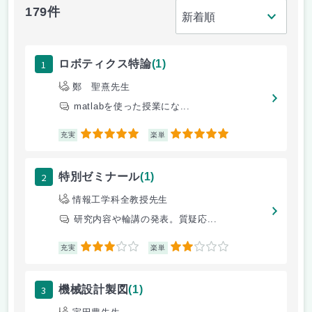
179件
1
ロボティクス特論
(1)
鄭 聖熹先生
matlabを使った授業にな...
5
5
充実
楽単
2
特別ゼミナール
(1)
情報工学科全教授先生
研究内容や輪講の発表。質疑応...
3
2
充実
楽単
3
機械設計製図
(1)