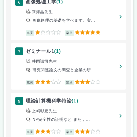
6
画像処理工学
(1)
来海晶先生
画像処理の基礎を学べます。実...
1
5
充実
楽単
7
ゼミナール1
(1)
井岡誠司先生
研究関連論文の調査と企業の研...
3
3
充実
楽単
8
理論計算機科学特論
(1)
上嶋彰宏先生
NP完全性の証明など また，...
3
3
充実
楽単