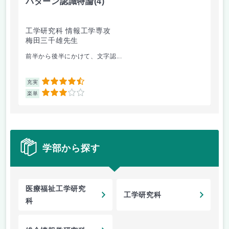
パターン認識特論
(4)
テ
工学研究科 情報工学専攻
工
梅田三千雄先生
新
前半から後半にかけて、文字認...
数
4.5
充実
充
3
楽単
楽
学部から探す
医療福祉工学研究
工学研究科
科