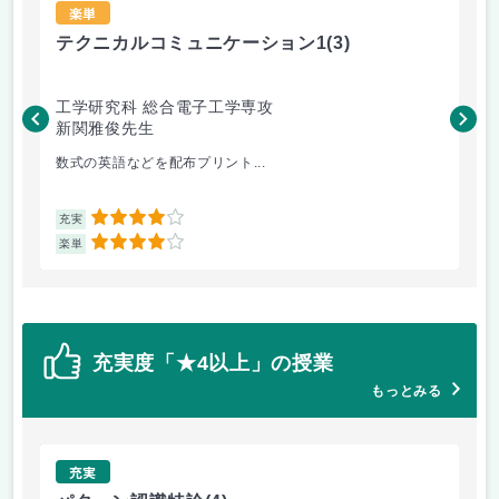
楽単
テクニカルコミュニケーション1
(3)
C
工学研究科 総合電子工学専攻
工
新関雅俊先生
新
数式の英語などを配布プリント...
3次
4
充実
充
4
楽単
楽
充実度「★4以上」の授業
もっとみる
充実