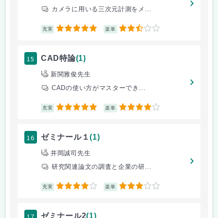
カメラに用いる三次元計測をメ...
5
2.5
充実
楽単
15
CAD特論
(1)
新関雅俊先生
CADの使い方がマスターでき...
5
4
充実
楽単
16
ゼミナール１
(1)
井岡誠司先生
研究関連論文の調査と企業の研...
4
3
充実
楽単
17
ゼミナール2
(1)