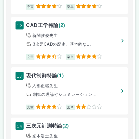
4
4
充実
楽単
12
CAD工学特論
(2)
新関雅俊先生
3次元CADの歴史、基本的な...
3.5
4
充実
楽単
13
現代制御特論
(1)
入部正継先生
制御の理論やシュミレーション...
4
2
充実
楽単
14
三次元計測特論
(2)
光本浩士先生