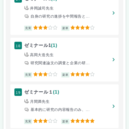
井岡誠司先生
自身の研究の進捗を中間報告と...
3
4
充実
楽単
18
ゼミナール1
(1)
高岡大造先生
研究関連論文の調査と企業の研...
3
4
充実
楽単
19
ゼミナール１
(1)
月間満先生
基本的に研究の内容報告のみ、...
3
5
充実
楽単