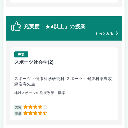
充実度「★4以上」の授業
もっとみる
充実
スポーツ社会学
(2)
ス
スポーツ・健康科学研究科 スポーツ・健康科学専攻
ス
森浩寿先生
田
地域スポーツの発展政策、指導...
ス
4
充実
充
4.5
楽単
楽