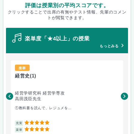
評価は授業別の平均スコアです。
クリックすることで出席の有無やテスト情報、先輩のコメン
トが閲覧できます。
楽単度「★4以上」の授業
もっとみる
楽単
経営史
(1)
国
経営学研究科 経営学専攻
経
高田茂臣先生
長
①教科書を読んで、レジュメを...
①
5
充実
充
5
楽単
楽