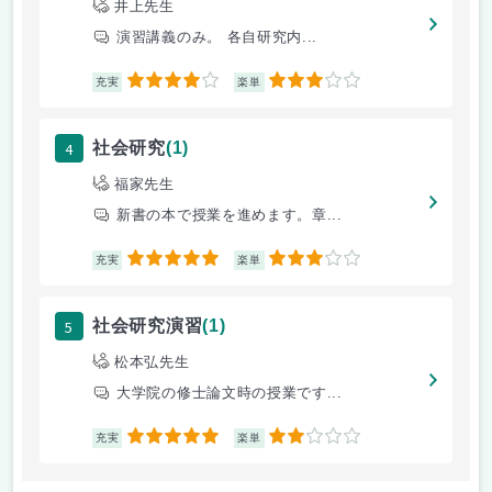
井上先生
演習講義のみ。 各自研究内...
4
3
充実
楽単
4
社会研究
(1)
福家先生
新書の本で授業を進めます。章...
5
3
充実
楽単
5
社会研究演習
(1)
松本弘先生
大学院の修士論文時の授業です...
5
2
充実
楽単