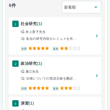
5件
1
社会研究
(1)
井上貴子先生
各自の研究内容がレジュメを作...
5
2
充実
楽単
2
政治研究
(1)
廣江先生
法律についての英語文献を翻訳...
5
3
充実
楽単
3
演習
(1)