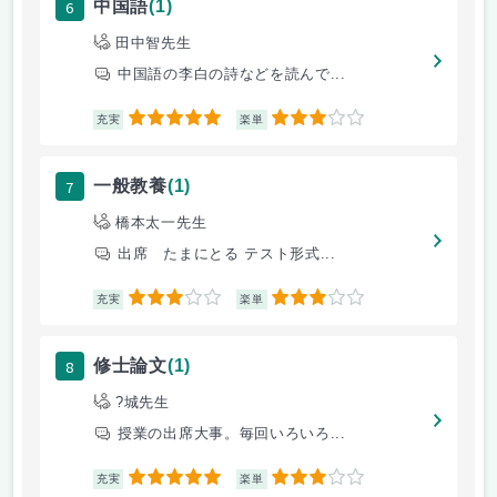
6
中国語
(1)
田中智先生
中国語の李白の詩などを読んで...
5
3
充実
楽単
7
一般教養
(1)
橋本太一先生
出席 たまにとる テスト形式...
3
3
充実
楽単
8
修士論文
(1)
?城先生
授業の出席大事。毎回いろいろ...
5
3
充実
楽単