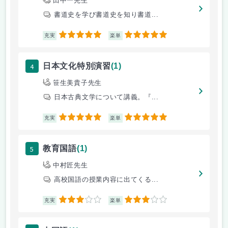
田中一先生
書道史を学び書道史を知り書道...
5
5
充実
楽単
4
日本文化特別演習
(1)
笹生美貴子先生
日本古典文学について講義。『...
5
5
充実
楽単
5
教育国語
(1)
中村匠先生
高校国語の授業内容に出てくる...
3
3
充実
楽単