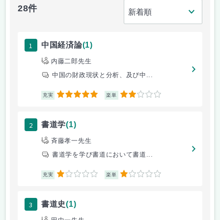
28件
1
中国経済論
(1)
内藤二郎先生
中国の財政現状と分析、及び中...
5
2
充実
楽単
2
書道学
(1)
斉藤孝一先生
書道学を学び書道において書道...
1
1
充実
楽単
3
書道史
(1)