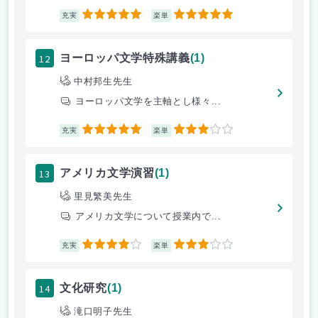
5
5
充実
楽単
12
ヨーロッパ文学特殊講義
(1)
中村邦生先生
ヨーロッパ文学を主軸とし様々...
5
3
充実
楽単
13
アメリカ文学演習
(1)
里見繁美先生
アメリカ文学について授業内で...
4
3
充実
楽単
14
文化研究
(1)
滝口明子先生