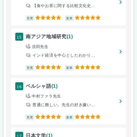
【食やお茶に関する比較文化史...
5
5
充実
楽単
15
南アジア地域研究
(1)
須田先生
インド経済を中心としたわかり...
5
5
充実
楽単
16
ペルシャ語
(1)
中村ファラ先生
普通に難しい。先生の好き嫌い...
5
5
充実
楽単
17
日本文学
(1)