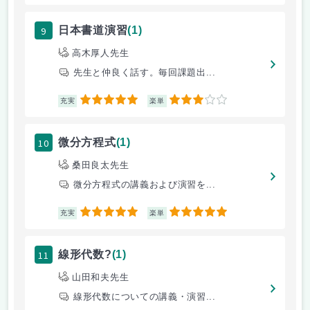
9
日本書道演習
(1)
高木厚人先生
先生と仲良く話す。毎回課題出...
5
3
充実
楽単
10
微分方程式
(1)
桑田良太先生
微分方程式の講義および演習を...
5
5
充実
楽単
11
線形代数?
(1)
山田和夫先生
線形代数についての講義・演習...