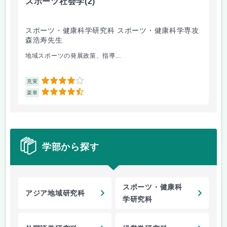
スポーツ社会学
(2)
ス
スポーツ・健康科学研究科 スポーツ・健康科学専攻
ス
森浩寿先生
田
地域スポーツの発展政策、指導...
ス
4
充実
充
4.5
楽単
楽
学部から探す
スポーツ・健康科
アジア地域研究科
学研究科