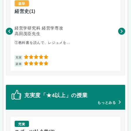
楽単
経営史
(1)
国
経営学研究科 経営学専攻
経
高田茂臣先生
長
①教科書を読んで、レジュメを...
①
5
充実
充
5
楽単
楽
充実度「★4以上」の授業
もっとみる
充実