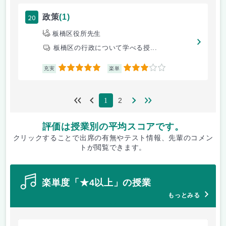
20
政策
(1)
板橋区役所先生
板橋区の行政について学べる授...
5
3
充実
楽単
2
1
評価は授業別の平均スコアです。
クリックすることで出席の有無やテスト情報、先輩のコメン
トが閲覧できます。
楽単度「★4以上」の授業
もっとみる