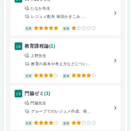
たなか先生
レジュメ配布 毎回かきこみ ...
5
1
充実
楽単
18
教育課程論
(1)
上野先生
教育の基本や考え方などについ...
4
4
充実
楽単
19
門脇ゼミ
(1)
門脇先生
グループでのレジュメ作成、発...
4
2
充実
楽単