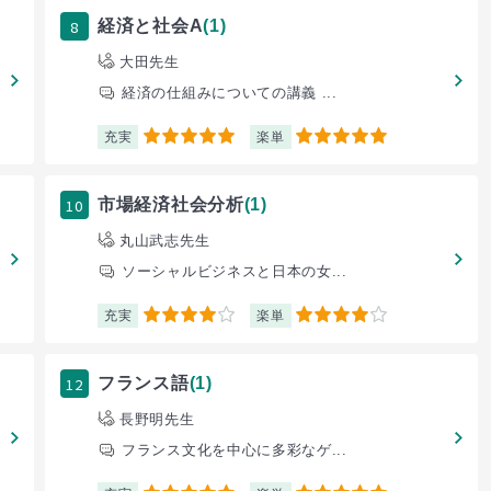
8
経済と社会A
(1)
大田先生
経済の仕組みについての講義 ...
充実
楽単
5
5
10
市場経済社会分析
(1)
丸山武志先生
ソーシャルビジネスと日本の女...
充実
楽単
4
4
12
フランス語
(1)
長野明先生
フランス文化を中心に多彩なゲ...