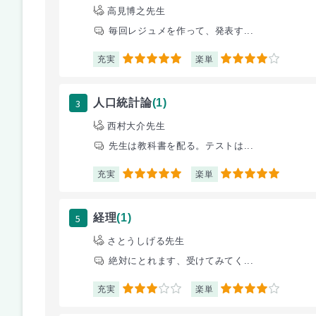
高見博之先生
毎回レジュメを作って、発表す...
充実
楽単
5
4
3
人口統計論
(1)
西村大介先生
先生は教科書を配る。テストは...
充実
楽単
5
5
5
経理
(1)
さとうしげる先生
絶対にとれます、受けてみてく...
充実
楽単
3
4