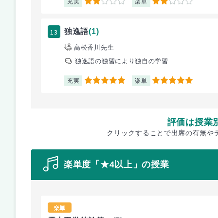
充実
楽単
2
2
13
独逸語
(1)
高松香川先生
独逸語の独習により独自の学習...
充実
楽単
5
5
評価は授業
クリックすることで出席の有無や
楽単度「★4以上」の授業
楽単