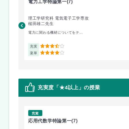
電力工学特論第一
(7)
理工学研究科 電気電子工学専攻
槌田雄二先生
電力に関わる機材についてをテ...
充実
3.5
楽単
4
充実度「★4以上」の授業
充実
応用代数学特論第一
(7)