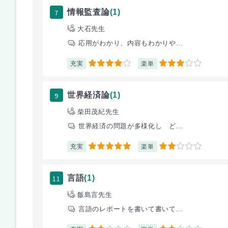
7
情報監査論
(1)
大石先生
応用がわかり、内容もわかりや...
充実
楽単
4
3
9
世界経済論
(1)
柴田茂紀先生
世界経済の問題が多様化し ど...
充実
楽単
5
2
11
言語
(1)
飯島言先生
言語のレポートを書いて書いて...