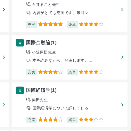
石井まこと先生
内容がとても充実です。毎回レ...
充実
楽単
5
4
4
国際金融論
(1)
小笠原悟先生
本を読みながら、発表します。...
充実
楽単
4
4
6
国際経済学
(1)
柴田先生
国際経済学について詳しくしる...
充実
楽単
4
3