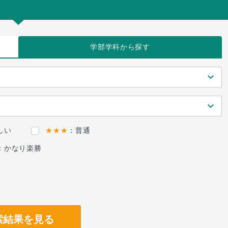
学部学科
から探す
しい
★★★
：普通
：かなり楽勝
索結果を見る