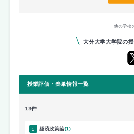
他の学校
大分大学大学院の授
授業評価・楽単情報一覧
13件
1
経済政策論
(1)