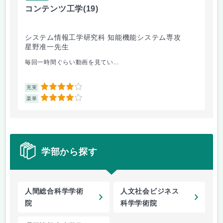
コンテンツ工学
(19)
輸
システム情報工学研究科 知能機能システム専攻
シ
星野准一先生
西
毎回一時間ぐらい動画を見てい...
レ
4
充実
充
4
楽単
楽
学部から探す
人間総合科学学術
人文社会ビジネス
院
科学学術院