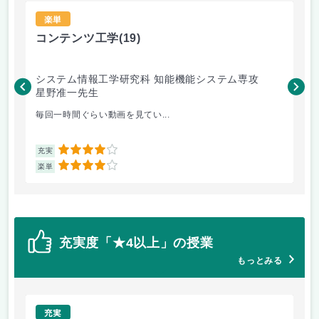
楽単
コンテンツ工学
(19)
コ
システム情報工学研究科 知能機能システム専攻
シ
星野准一先生
士
星
毎回一時間ぐらい動画を見てい...
3D
4
充実
充
4
楽単
楽
充実度「★4以上」の授業
もっとみる
充実