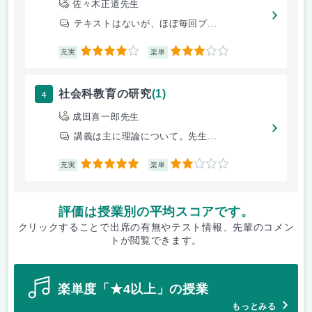
佐々木正道先生
テキストはないが、ほぼ毎回プ...
4
3
充実
楽単
4
社会科教育の研究
(1)
成田喜一郎先生
講義は主に理論について。先生...
5
2
充実
楽単
評価は授業別の平均スコアです。
クリックすることで出席の有無やテスト情報、先輩のコメン
トが閲覧できます。
楽単度「★4以上」の授業
もっとみる