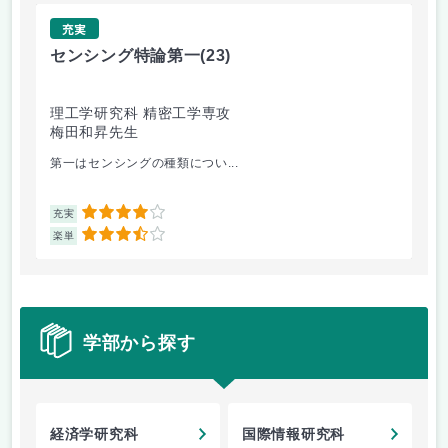
充実
センシング特論第一
(23)
環
理工学研究科 精密工学専攻
理
梅田和昇先生
篠
第一はセンシングの種類につい...
講
4
充実
充
3.5
楽単
楽
学部から探す
経済学研究科
国際情報研究科