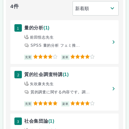
4件
1
量的分析
(1)
前田悟志先生
SPSS 量的分析 フェミ推...
4
4
充実
楽単
2
質的社会調査特講
(1)
矢吹康夫先生
質的調査に関する内容です。調...
5
4
充実
楽単
3
社会集団論
(1)