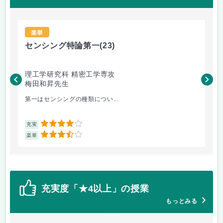
楽単
センシング特論第一
(23)
環
理工学研究科 精密工学専攻
理
梅田和昇先生
篠
第一はセンシングの種類につい...
講
4
充実
充
3.5
楽単
楽
充実度「★4以上」の授業
もっとみる