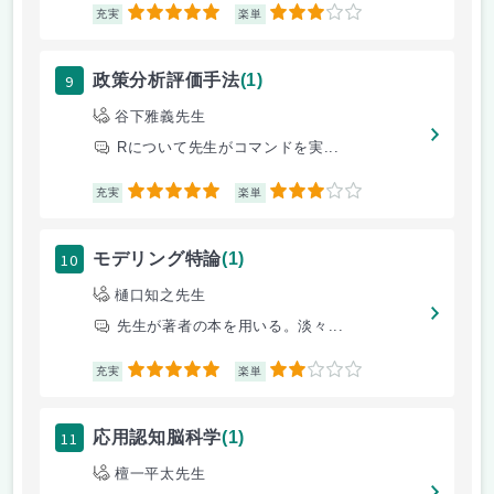
5
3
充実
楽単
9
政策分析評価手法
(1)
谷下雅義先生
Rについて先生がコマンドを実...
5
3
充実
楽単
10
モデリング特論
(1)
樋口知之先生
先生が著者の本を用いる。淡々...
5
2
充実
楽単
11
応用認知脳科学
(1)
檀一平太先生