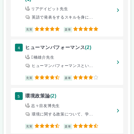
リアデイビット先生
英語で発表をするスキルを身に...
5
5
充実
楽単
4
ヒューマンパフォーマンス
(2)
橋雄介先生
ヒューマンパフォーマンスとい...
4.5
4
充実
楽単
5
環境政策論
(2)
志々目友博先生
環境に関する政策について、学...
4.5
4.5
充実
楽単