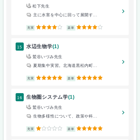
松下先生
主に水害を中心に回って展開す...
4
4
充実
楽単
15
水辺生物学
(1)
鷲谷いづみ先生
夏期集中実習。北海道黒松内町...
5
5
充実
楽単
16
生物圏システム学
(1)
鷲谷いづみ先生
生物多様性について、政策や科...
1
5
充実
楽単