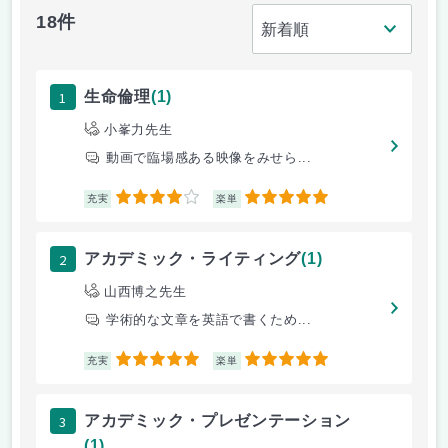
18件
1
生命倫理
(1)
小峯力先生
動画で臨場感ある映像をみせら...
4
5
充実
楽単
2
アカデミック・ライティング
(1)
山西博之先生
学術的な文章を英語で書くため...
5
5
充実
楽単
3
アカデミック・プレゼンテーション
(1)