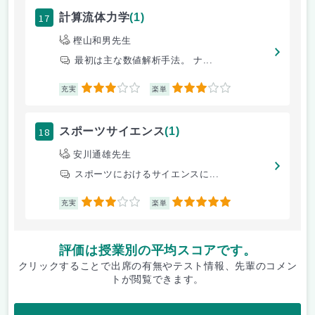
17
計算流体力学
(1)
樫山和男先生
最初は主な数値解析手法。 ナ...
3
3
充実
楽単
18
スポーツサイエンス
(1)
安川通雄先生
スポーツにおけるサイエンスに...
3
5
充実
楽単
評価は授業別の平均スコアです。
クリックすることで出席の有無やテスト情報、先輩のコメン
トが閲覧できます。