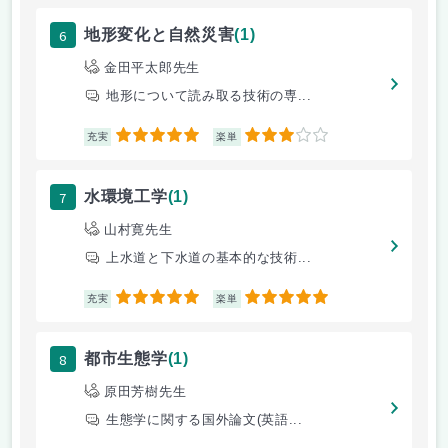
6
地形変化と自然災害
(1)
金田平太郎先生
地形について読み取る技術の専...
5
3
充実
楽単
7
水環境工学
(1)
山村寛先生
上水道と下水道の基本的な技術...
5
5
充実
楽単
8
都市生態学
(1)
原田芳樹先生
生態学に関する国外論文(英語...