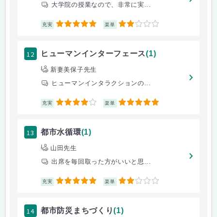
大学院の授業なので、非常に実...
5
2
充実
楽単
12
ヒューマンインターフェース
(1)
新妻美保子先生
ヒューマンインタラクションの...
4
5
充実
楽単
13
都市水循環
(1)
山田先生
出席を毎回取った方がいいと思...
5
2
充実
楽単
14
都市防災まちづくり
(1)