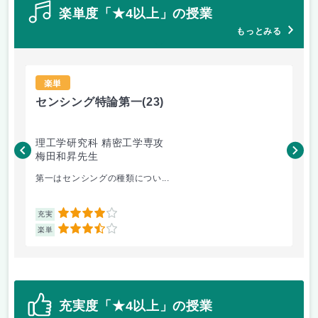
楽単度「★4以上」の授業
もっとみる
楽単
センシング特論第一
(23)
環
理工学研究科 精密工学専攻
理
梅田和昇先生
篠
第一はセンシングの種類につい...
講
4
充実
充
3.5
楽単
楽
充実度「★4以上」の授業