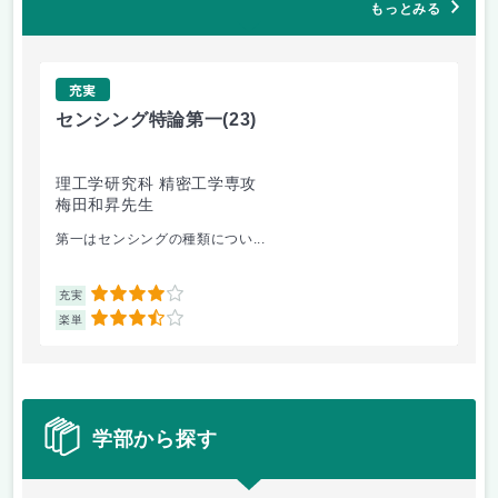
もっとみる
充実
センシング特論第一
(23)
環
理工学研究科 精密工学専攻
理
梅田和昇先生
篠
第一はセンシングの種類につい...
講
4
充実
充
3.5
楽単
楽
学部から探す