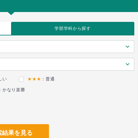
学部学科
から探す
しい
★★★
：普通
：かなり楽勝
索結果を見る