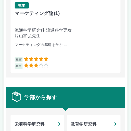
充実
マーケティング論
(1)
社
流通科学研究科 流通科学専攻
栄
片山富弘先生
松
マーケティングの基礎を学ぶ ...
講
5
充実
充
3
楽単
楽
学部から探す
栄養科学研究科
教育学研究科