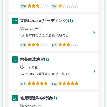
3
1
充実
楽単
12
英語tanaka(リーディング)
(1)
tanaka先生
基本的な英語の講義 高校のと...
3
3
充実
楽単
13
栄養療法演習
(1)
imai先生
症例から問題点を挙げ、黒板に...
5
5
充実
楽単
14
健康増進科学特論
(1)
tanaka先生