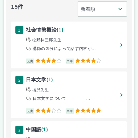
15件
1
社会情勢概論
(1)
松野林三郎先生
講師の気分によって話す内容が...
4
4
充実
楽単
2
日本文学
(1)
福沢先生
日本文学について ...
3
5
充実
楽単
3
中国語
(1)