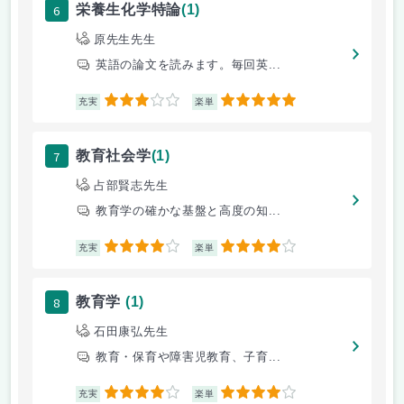
6
栄養生化学特論
(1)
原先生先生
英語の論文を読みます。毎回英...
3
5
充実
楽単
7
教育社会学
(1)
占部賢志先生
教育学の確かな基盤と高度の知...
4
4
充実
楽単
8
教育学
(1)
石田康弘先生
教育・保育や障害児教育、子育...
4
4
充実
楽単