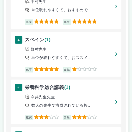
中村先生
単位取れやすくて、おすすめで...
5
5
充実
楽単
4
スペイン
(1)
野村先生
単位が取れやすくて、おススメ...
5
1
充実
楽単
5
栄養科学総合講義
(1)
今井先生先生
数人の先生で構成されている授...
3
3
充実
楽単