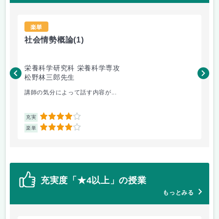
楽単
社会情勢概論
(1)
流
栄養科学研究科 栄養科学専攻
流
松野林三郎先生
徐
講師の気分によって話す内容が...
流
4
充実
充
4
楽単
楽
充実度「★4以上」の授業
もっとみる