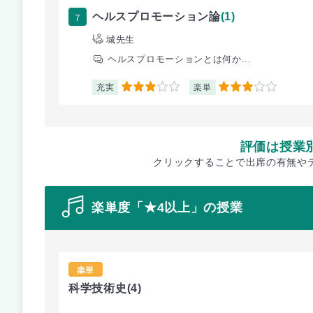
7
ヘルスプロモーション論
(1)
城先生
ヘルスプロモーションとは何か...
充実
楽単
3
3
評価は授業
クリックすることで出席の有無や
楽単度「★4以上」の授業
楽単
科学技術史
(4)