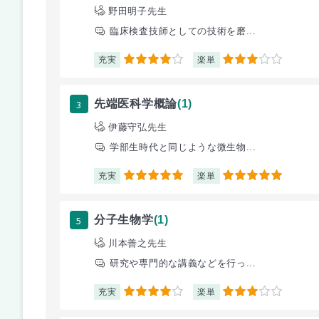
野田明子先生
臨床検査技師としての技術を磨...
充実
楽単
4
3
3
先端医科学概論
(1)
伊藤守弘先生
学部生時代と同じような微生物...
充実
楽単
5
5
5
分子生物学
(1)
川本善之先生
研究や専門的な講義などを行っ...
充実
楽単
4
3