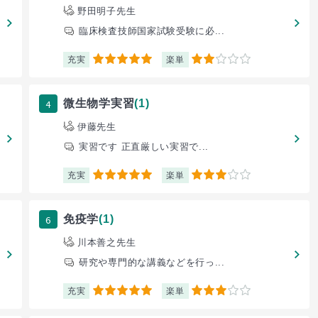
野田明子先生
臨床検査技師国家試験受験に必...
充実
楽単
5
2
4
微生物学実習
(1)
伊藤先生
実習です 正直厳しい実習で...
充実
楽単
5
3
6
免疫学
(1)
川本善之先生
研究や専門的な講義などを行っ...
充実
楽単
5
3