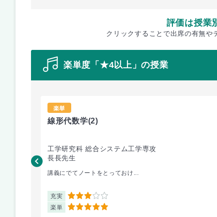
評価は授業
クリックすることで出席の有無や
楽単度「★4以上」の授業
楽単
線形代数学
(2)
工学研究科 総合システム工学専攻
長長先生
講義にでてノートをとっておけ...
充実
3
楽単
5