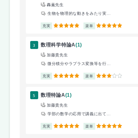
轟薫先生
生物を物理的な動きをみたり実...
充実
楽単
5
5
3
数理科学特論A
(1)
加藤貴先生
微分積分やラプラス変換等を行...
充実
楽単
5
3
5
数理特論A
(1)
加藤貴先生
学部の数学の応用で講義に出て...
充実
楽単
5
5