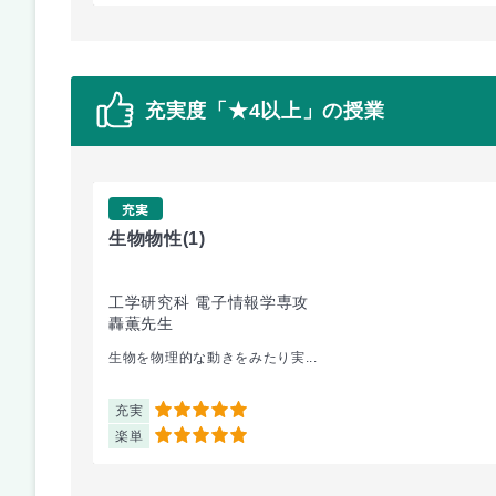
充実度「★4以上」の授業
充実
生物物性
(1)
工学研究科 電子情報学専攻
轟薫先生
生物を物理的な動きをみたり実...
充実
5
楽単
5