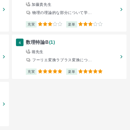
加藤貴先生
物理の理論的な部分について学...
充実
楽単
3
3
4
数理特論B
(1)
堀先生
フーリエ変換ラプラス変換につ...
充実
楽単
5
5