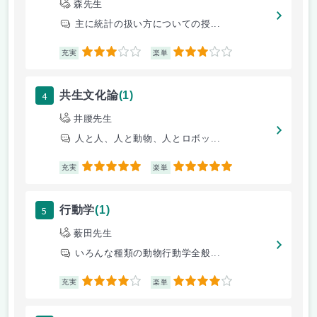
森先生
主に統計の扱い方についての授...
3
3
充実
楽単
4
共生文化論
(1)
井腰先生
人と人、人と動物、人とロボッ...
5
5
充実
楽単
5
行動学
(1)
薮田先生
いろんな種類の動物行動学全般...
4
4
充実
楽単