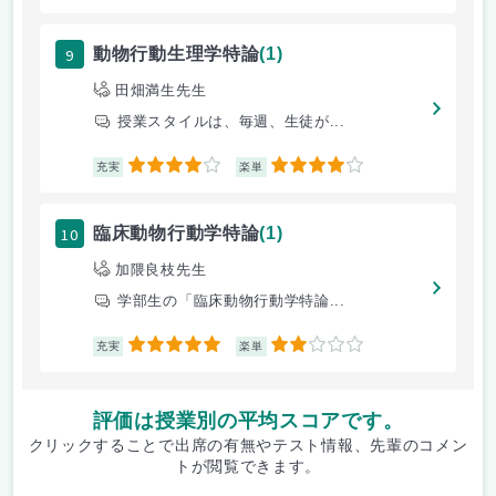
9
動物行動生理学特論
(1)
田畑満生先生
授業スタイルは、毎週、生徒が...
4
4
充実
楽単
10
臨床動物行動学特論
(1)
加隈良枝先生
学部生の「臨床動物行動学特論...
5
2
充実
楽単
評価は授業別の平均スコアです。
クリックすることで出席の有無やテスト情報、先輩のコメン
トが閲覧できます。