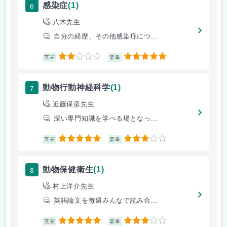
6
感染症
(1)
八木先生
自分の経歴、その他感染症につ...
2
5
充実
楽単
7
動物行動神経科学
(1)
近藤保彦先生
深い専門知識を学べる場となっ...
5
3
充実
楽単
8
動物保健衛生
(1)
村上洋介先生
英語論文を毎週みんなで読み合...
5
3
充実
楽単