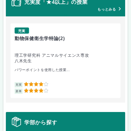
充実度「★4以上」の授業
もっとみる
充実
動物保健衛生学特論
(2)
宗
理工学研究科 アニマルサイエンス専攻
理
八木先生
田
パワーポイントを使用した授業...
興味
4
充実
充
4
楽単
楽
学部から探す