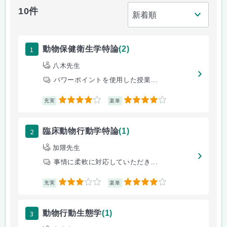
10件
1
動物保健衛生学特論
(2)
八木先生
パワーポイントを使用した授業...
4
4
充実
楽単
2
臨床動物行動学特論
(1)
加隈先生
事情に柔軟に対応していただき...
3
4
充実
楽単
3
動物行動生態学
(1)