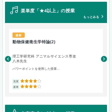
楽単度「★4以上」の授業
もっとみる
楽単
動物保健衛生学特論
(2)
宗
理工学研究科 アニマルサイエンス専攻
理
八木先生
田
パワーポイントを使用した授業...
興味
4
充実
充
4
楽単
楽