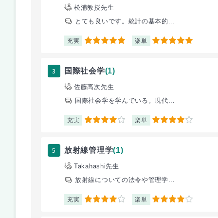
松浦教授先生
とても良いです。統計の基本的...
充実
楽単
5
5
3
国際社会学
(1)
佐藤高次先生
国際社会学を学んでいる。現代...
充実
楽単
4
4
5
放射線管理学
(1)
Takahashi先生
放射線についての法令や管理学...
充実
楽単
4
4