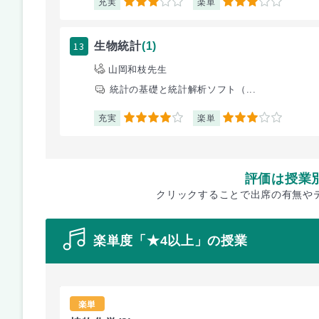
充実
楽単
3
3
13
生物統計
(1)
山岡和枝先生
統計の基礎と統計解析ソフト（...
充実
楽単
4
3
評価は授業
クリックすることで出席の有無や
楽単度「★4以上」の授業
楽単