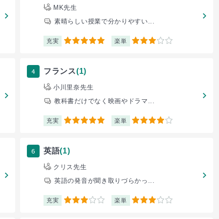
MK先生
素晴らしい授業で分かりやすい...
充実
楽単
5
3
4
フランス
(1)
小川里奈先生
教科書だけでなく映画やドラマ...
充実
楽単
5
4
6
英語
(1)
クリス先生
英語の発音が聞き取りづらかっ...
充実
楽単
3
3