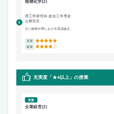
植物化学
(2)
理工学研究科 総合工学専攻
山根先生
主に植物分野における英語論文...
充実
5
楽単
4
充実度「★4以上」の授業
充実
企業経営
(2)