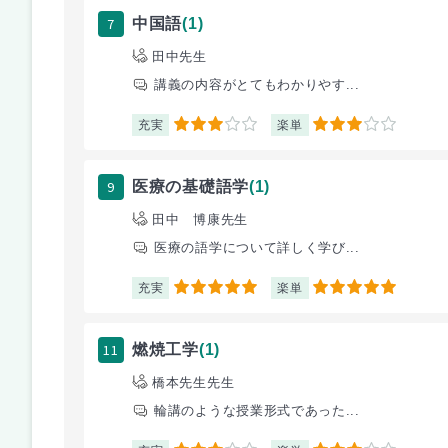
7
中国語
(1)
田中先生
講義の内容がとてもわかりやす...
充実
楽単
3
3
9
医療の基礎語学
(1)
田中 博康先生
医療の語学について詳しく学び...
充実
楽単
5
5
11
燃焼工学
(1)
橋本先生先生
輪講のような授業形式であった...