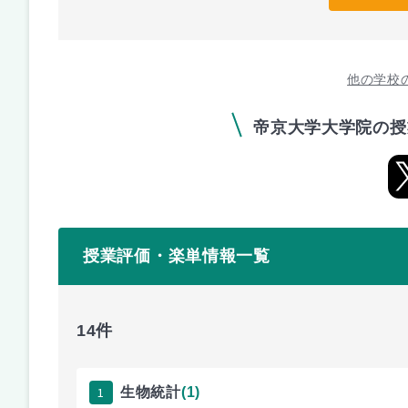
他の学校
帝京大学大学院の授
授業評価・楽単情報一覧
14件
1
生物統計
(1)