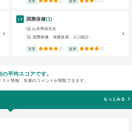
充実
楽単
4
3
14
国際保健
(1)
山本秀樹先生
国際保健、保健政策、人口統計...
充実
楽単
4
4
別の平均スコアです。
テスト情報、先輩のコメントが閲覧できます。
もっとみる