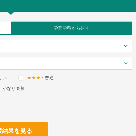
学部学科
から探す
しい
★★★
：普通
：かなり楽勝
索結果を見る