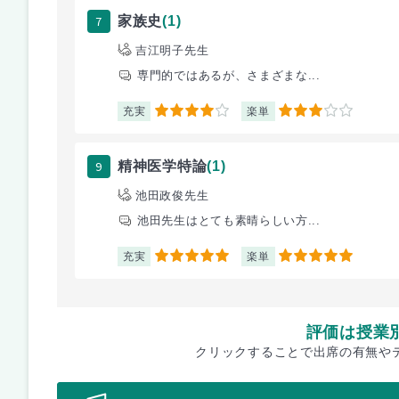
7
家族史
(1)
吉江明子先生
専門的ではあるが、さまざまな...
充実
楽単
4
3
9
精神医学特論
(1)
池田政俊先生
池田先生はとても素晴らしい方...
充実
楽単
5
5
評価は授業
クリックすることで出席の有無や