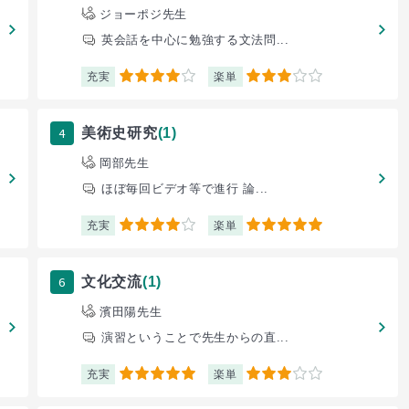
ジョーポジ先生
英会話を中心に勉強する文法問...
充実
楽単
4
3
4
美術史研究
(1)
岡部先生
ほぼ毎回ビデオ等で進行 論...
充実
楽単
4
5
6
文化交流
(1)
濱田陽先生
演習ということで先生からの直...
充実
楽単
5
3