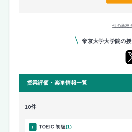
他の学校
帝京大学大学院の授
授業評価・楽単情報一覧
10件
1
TOEIC 初級
(1)