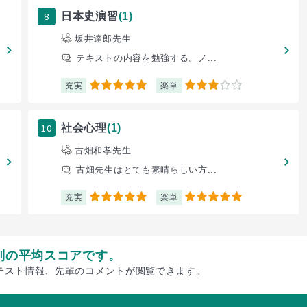
8
日本史演習
(1)
坂井達郎先生
テキストの内容を勉強する。ノ...
充実
楽単
5
3
10
社会心理
(1)
古畑和孝先生
古畑先生はとても素晴らしい方...
充実
楽単
5
5
別の平均スコアです。
テスト情報、先輩のコメントが閲覧できます。