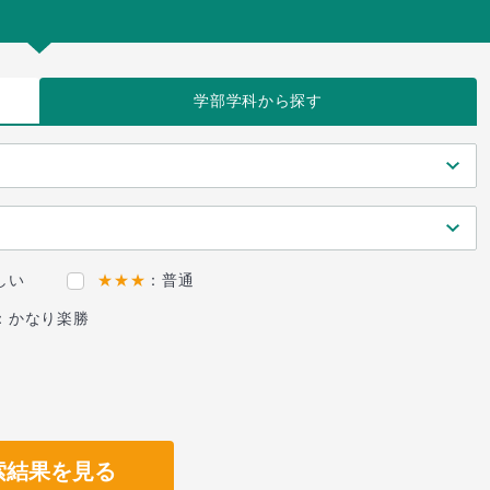
学部学科
から探す
しい
★★★
：普通
：かなり楽勝
索結果を見る