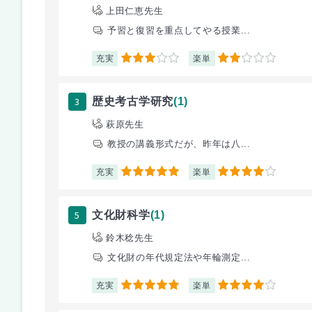
上田仁恵先生
予習と復習を重点してやる授業...
充実
楽単
3
2
3
歴史考古学研究
(1)
萩原先生
教授の講義形式だが、昨年は八...
充実
楽単
5
4
5
文化財科学
(1)
鈴木稔先生
文化財の年代規定法や年輪測定...
充実
楽単
5
4