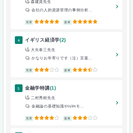
森建資先生
会社の人的資源管理の事例分析...
5
5
充実
楽単
4
イギリス経済学
(2)
大矢泰三先生
かなりお年寄りです（泣）言葉...
3
3.5
充実
楽単
5
金融学特講
(1)
二村秀樹先生
金融論の基礎知識やislmモ...
4
3
充実
楽単