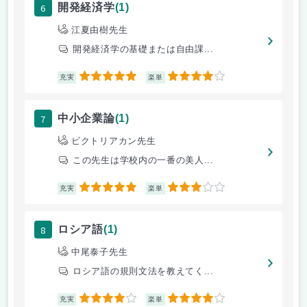
6
開発経済学
(1)
江夏由樹先生
開発経済学の基礎または自由課...
5
4
充実
楽単
7
中小企業論
(1)
ビクトリアカン先生
この先生は学校内の一番の美人...
5
3
充実
楽単
8
ロシア語
(1)
中尾泰子先生
ロシア語の規則文法を教えてく...
4
4
充実
楽単