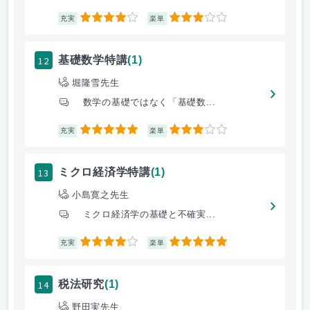
4
3
充実
楽単
12
基礎数学特講
(1)
堀隆雪先生
数学の基礎ではなく「基礎数...
5
3
充実
楽単
13
ミクロ経済学特講
(1)
小島寛之先生
ミクロ経済学の基礎と不確実...
4
5
充実
楽単
14
税法研究
(1)
野田実先生