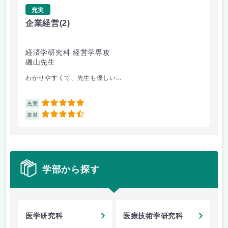
充実
企業経営
(2)
微
経済学研究科 経営学専攻
理
磯山先生
高
わかりやすくて、先生も優しい...
グ
5
充実
充
4.5
楽単
楽
学部から探す
医学研究科
医療技術学研究科