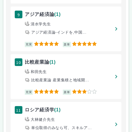
9
アジア経済論
(1)
清水学先生
アジア経済論-インドを,中国...
5
5
充実
楽単
10
比較産業論
(1)
和田先生
比較産業論 産業集積と地域開...
5
3
充実
楽単
11
ロシア経済学
(1)
大林健介先生
単位取得のみなら可、スキルア...