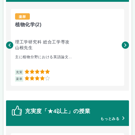
楽単
植物化学
(2)
英
理工学研究科 総合工学専攻
公
山根先生
井
主に植物分野における英語論文...
語学
5
充実
充
4
楽単
楽
充実度「★4以上」の授業
もっとみる