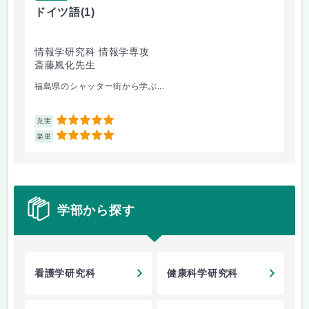
ドイツ語
(1)
薬
情報学研究科 情報学専攻
健
斎藤風化先生
山
福島県のシャッター街から学ぶ...
薬
5
充実
充
5
楽単
楽
学部から探す
看護学研究科
健康科学研究科