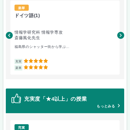
楽単
ドイツ語
(1)
薬
情報学研究科 情報学専攻
健
斎藤風化先生
山
福島県のシャッター街から学ぶ...
薬
5
充実
充
5
楽単
楽
充実度「★4以上」の授業
もっとみる
充実