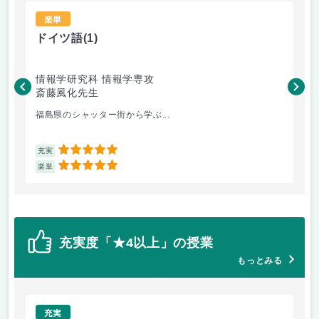
楽単
ドイツ語
(1)
薬
情報学研究科 情報学専攻
健
斎藤風化先生
山
福島県のシャッター街から学ぶ...
薬
5
充実
充
5
楽単
楽
充実度「★4以上」の授業
もっとみる
充実