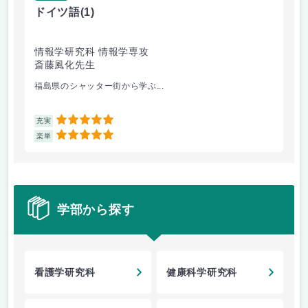
ドイツ語
(1)
薬
情報学研究科 情報学専攻
健
斎藤風化先生
山
福島県のシャッター街から学ぶ...
薬
5
充実
充
5
楽単
楽
学部から探す
看護学研究科
健康科学研究科