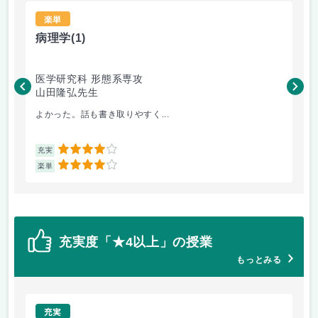
楽単
病理学
(1)
英
医学研究科 形態系専攻
医
山田隆弘先生
高
よかった。話も書き取りやすく...
真
4
充実
充
4
楽単
楽
充実度「★4以上」の授業
もっとみる
充実