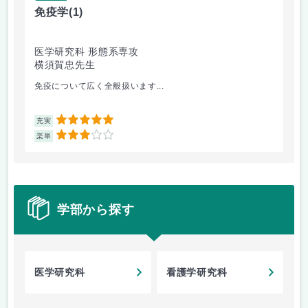
免疫学
(1)
病
医学研究科 形態系専攻
医
横須賀忠先生
山
免疫について広く全般扱います...
よ
5
充実
充
3
楽単
楽
学部から探す
医学研究科
看護学研究科