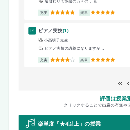
週替わりで教授の方々の 、あ...
充実
楽単
5
5
19
ピアノ実技
(1)
小高明子先生
ピアノ実技の講義になりますが...
充実
楽単
4
5
評価は授業
クリックすることで出席の有無や
楽単度「★4以上」の授業