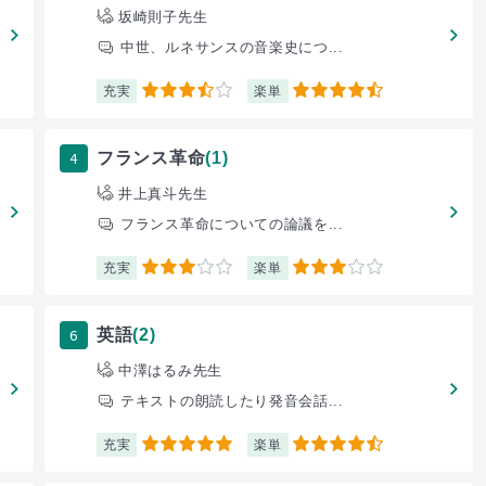
坂崎則子先生
中世、ルネサンスの音楽史につ...
充実
楽単
3.5
4.5
4
フランス革命
(1)
井上真斗先生
フランス革命についての論議を...
充実
楽単
3
3
6
英語
(2)
中澤はるみ先生
テキストの朗読したり発音会話...
充実
楽単
5
4.5