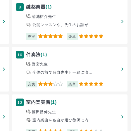
8
鍵盤楽器
(1)
菊池祐介先生
公開レッスンや、先生のお話が...
充実
楽単
5
5
10
伴奏法
(1)
野宮先生
全体の前で各自先生と一緒に演...
充実
楽単
3
5
12
室内楽実習
(1)
篠田昌伸先生
室内楽曲を各自が選び教師に内...