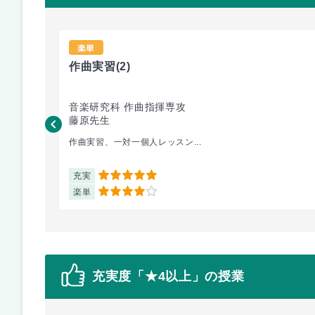
楽単
作曲実習
(2)
音楽研究科 作曲指揮専攻
藤原先生
作曲実習、一対一個人レッスン...
充実
5
楽単
4
充実度「★4以上」の授業