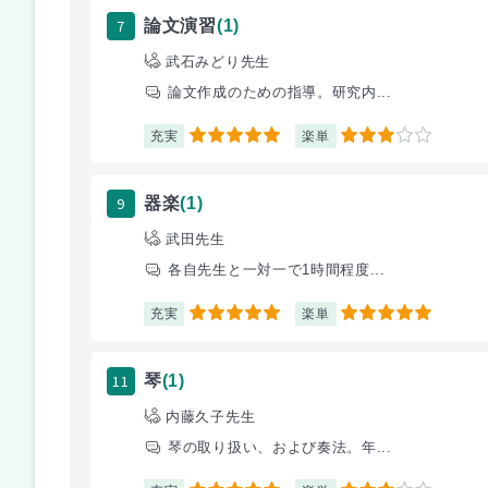
7
論文演習
(1)
武石みどり先生
論文作成のための指導。研究内...
充実
楽単
5
3
9
器楽
(1)
武田先生
各自先生と一対一で1時間程度...
充実
楽単
5
5
11
琴
(1)
内藤久子先生
琴の取り扱い、および奏法。年...