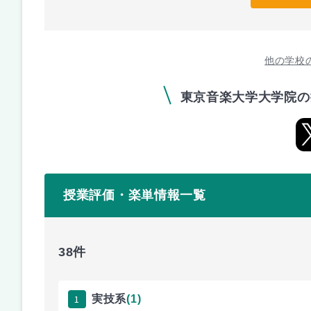
他の学校
東京音楽大学大学院の
授業評価・楽単情報一覧
38件
1
実技系
(1)