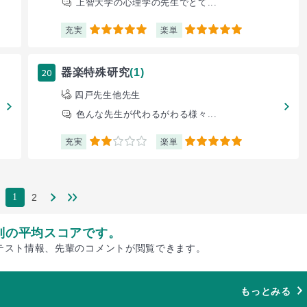
上智大学の心理学の先生でとて...
充実
楽単
5
5
20
器楽特殊研究
(1)
四戸先生他先生
色んな先生が代わるがわる様々...
充実
楽単
2
5
2
1
別の平均スコアです。
テスト情報、先輩のコメントが閲覧できます。
もっとみる