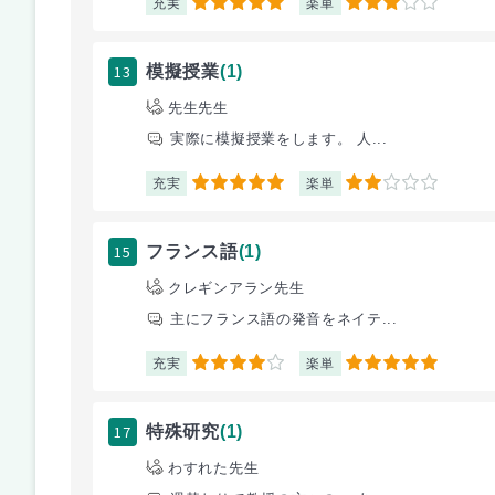
充実
楽単
5
3
13
模擬授業
(1)
先生先生
実際に模擬授業をします。 人...
充実
楽単
5
2
15
フランス語
(1)
クレギンアラン先生
主にフランス語の発音をネイテ...
充実
楽単
4
5
17
特殊研究
(1)
わすれた先生