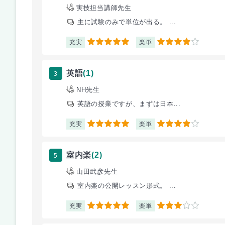
実技担当講師先生
主に試験のみで単位が出る。 ...
充実
楽単
5
4
3
英語
(1)
NH先生
英語の授業ですが、まずは日本...
充実
楽単
5
4
5
室内楽
(2)
山田武彦先生
室内楽の公開レッスン形式。 ...
充実
楽単
5
3