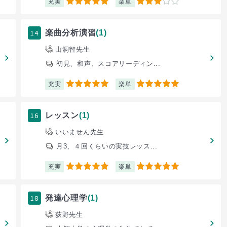
充実
楽単
5
3
14
楽曲分析演習
(1)
山洞智先生
初見、和声、スコアリーディン...
充実
楽単
5
5
16
レッスン
(1)
いいません先生
月3、４回くらいの実技レッス...
充実
楽単
5
5
18
発達心理学
(1)
荻野先生