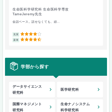
生命医科学研究科 生命医科学専攻
生
TameJeremy先生
金
会話ベース。話せなくても、頑...
出
4
充実
充
4.5
楽単
楽
学部から探す
データサイエンス
医学研究科
研究科
国際マネジメント
生命ナノシステム
研究科
科学研究科