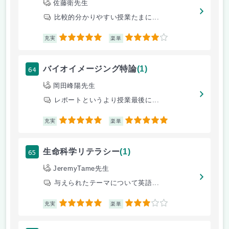
佐藤衛先生
比較的分かりやすい授業たまに...
5
4
充実
楽単
64
バイオイメージング特論
(1)
岡田峰陽先生
レポートというより授業最後に...
5
5
充実
楽単
65
生命科学リテラシー
(1)
JeremyTame先生
与えられたテーマについて英語...
5
3
充実
楽単