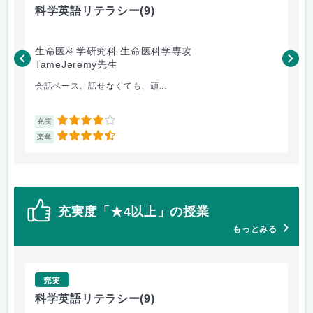
科学英語リテラシー
(9)
極
生命医科学研究科 生命医科学専攻
生
TameJeremy先生
三
会話ベース。話せなくても、頑...
江
4
充実
充
4.5
楽単
楽
充実度「★4以上」の授業
もっとみる
充実
科学英語リテラシー
(9)
英