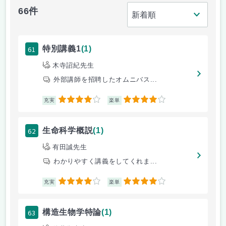
66件
61
特別講義1
(1)
木寺詔紀先生
外部講師を招聘したオムニバス...
4
4
充実
楽単
62
生命科学概説
(1)
有田誠先生
わかりやすく講義をしてくれま...
4
4
充実
楽単
63
構造生物学特論
(1)