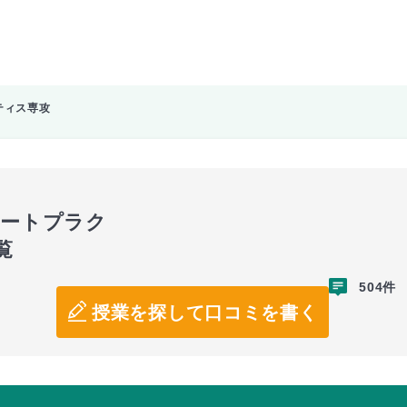
ティス専攻
アートプラク
覧
504件
授業を探して口コミを書く