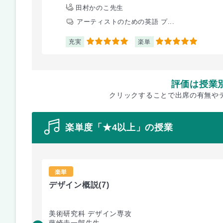
田村かのこ先生
アーティストのための英語 プ...
充実
楽単
5
5
評価は授業
クリックすることで出席の有無や
楽単度「★4以上」の授業
楽単
デザイン概説
(7)
美術研究科 デザイン専攻