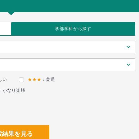
学部学科
から探す
しい
★★★
：普通
：かなり楽勝
索結果を見る