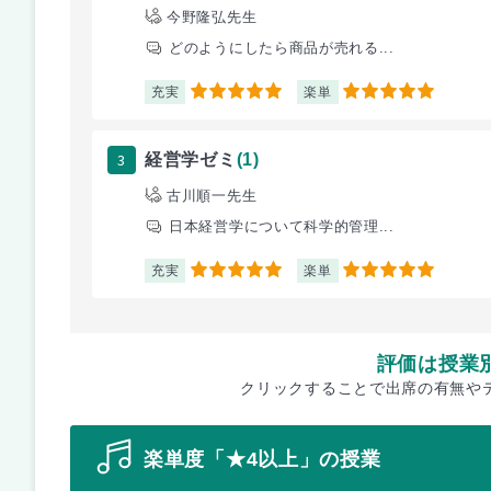
今野隆弘先生
どのようにしたら商品が売れる...
充実
楽単
5
5
3
経営学ゼミ
(1)
古川順一先生
日本経営学について科学的管理...
充実
楽単
5
5
評価は授業
クリックすることで出席の有無や
楽単度「★4以上」の授業