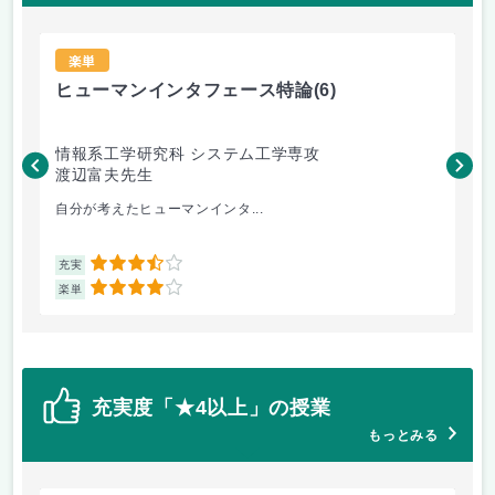
楽単
ヒューマンインタフェース特論
(6)
半
情報系工学研究科 システム工学専攻
情
渡辺富夫先生
徳
自分が考えたヒューマンインタ...
授
3.5
充実
充
4
楽単
楽
充実度「★4以上」の授業
もっとみる