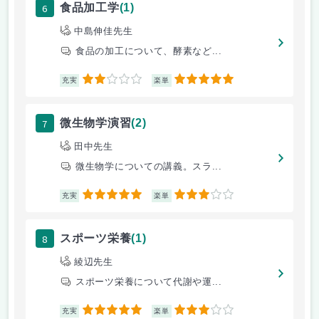
6
食品加工学
(1)
中島伸佳先生
食品の加工について、酵素など...
2
5
充実
楽単
7
微生物学演習
(2)
田中先生
微生物学についての講義。スラ...
5
3
充実
楽単
8
スポーツ栄養
(1)
綾辺先生
スポーツ栄養について代謝や運...
5
3
充実
楽単