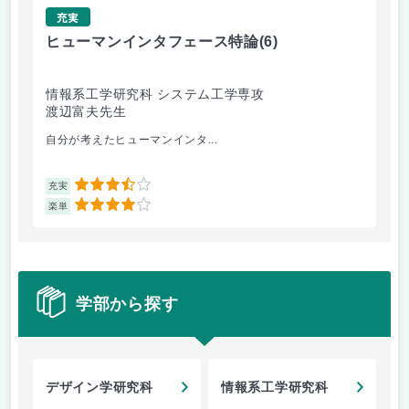
充実
ヒューマンインタフェース特論
(6)
確
情報系工学研究科 システム工学専攻
情
渡辺富夫先生
金
自分が考えたヒューマンインタ...
期末
3.5
充実
充
4
楽単
楽
学部から探す
デザイン学研究科
情報系工学研究科