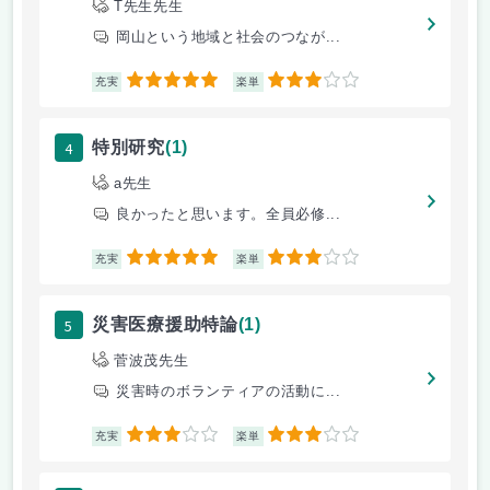
T先生先生
岡山という地域と社会のつなが...
5
3
充実
楽単
4
特別研究
(1)
a先生
良かったと思います。全員必修...
5
3
充実
楽単
5
災害医療援助特論
(1)
菅波茂先生
災害時のボランティアの活動に...
3
3
充実
楽単