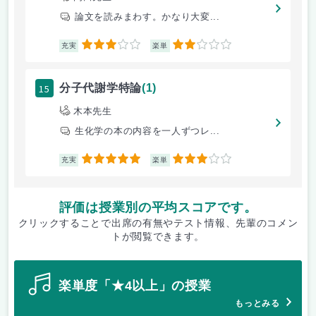
論文を読みまわす。かなり大変...
3
2
充実
楽単
15
分子代謝学特論
(1)
木本先生
生化学の本の内容を一人ずつレ...
5
3
充実
楽単
評価は授業別の平均スコアです。
クリックすることで出席の有無やテスト情報、先輩のコメン
トが閲覧できます。
楽単度「★4以上」の授業
もっとみる