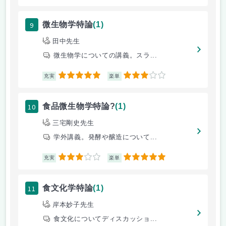
9
微生物学特論
(1)
田中先生
微生物学についての講義。スラ...
5
3
充実
楽単
10
食品微生物学特論?
(1)
三宅剛史先生
学外講義。発酵や醸造について...
3
5
充実
楽単
11
食文化学特論
(1)
岸本妙子先生
食文化についてディスカッショ...