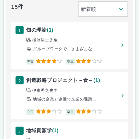
15件
1
知の理論
(1)
樋笠勝士先生
グループワークで、さまざまな...
4
3
充実
楽単
2
創造戦略プロジェクト～食～
(1)
伊東秀之先生
地域の企業と協働で企業の課題...
3
3
充実
楽単
3
地域資源学
(1)