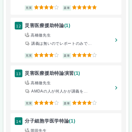
4
5
充実
楽単
12
災害医療援助特論
(1)
高橋徹先生
講義は無いのでレポートのみで...
4
4
充実
楽単
13
災害医療援助特論演習
(1)
高橋徹先生
AMDAの人が何人かが講義を...
4
4
充実
楽単
14
分子細胞学医学特論
(1)
岡田先生