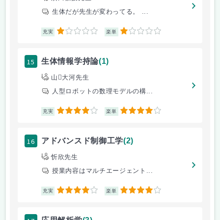
生体だが先生が変わってる。 ...
1
1
充実
楽単
15
生体情報学持論
(1)
山大河先生
人型ロボットの数理モデルの構...
4
4
充実
楽単
16
アドバンスド制御工学
(2)
忻欣先生
授業内容はマルチエージェント...
4
4
充実
楽単