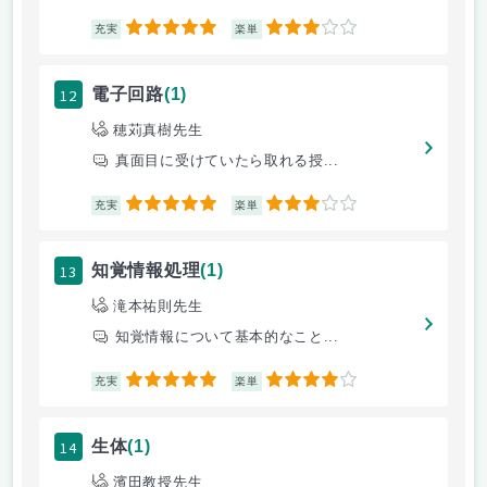
5
3
充実
楽単
12
電子回路
(1)
穂苅真樹先生
真面目に受けていたら取れる授...
5
3
充実
楽単
13
知覚情報処理
(1)
滝本祐則先生
知覚情報について基本的なこと...
5
4
充実
楽単
14
生体
(1)
濱田教授先生