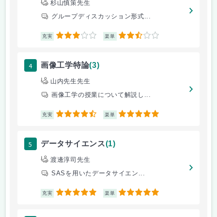
杉山慎策先生
グループディスカッション形式...
3
2.5
充実
楽単
4
画像工学特論
(3)
山内先生先生
画像工学の授業について解説し...
4.5
5
充実
楽単
5
データサイエンス
(1)
渡邊淳司先生
SASを用いたデータサイエン...
5
5
充実
楽単