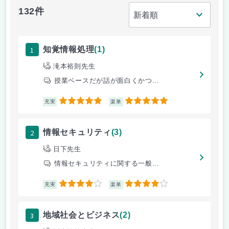
132件
1
知覚情報処理
(1)
滝本裕則先生
授業ベースだが話が面白くかつ...
5
5
充実
楽単
2
情報セキュリティ
(3)
日下先生
情報セキュリティに関する一般...
4
4
充実
楽単
3
地域社会とビジネス
(2)