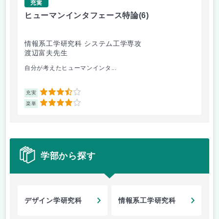
充実
ヒューマンインタフェース特論
(6)
確
情報系工学研究科 システム工学専攻
情
渡辺富夫先生
金
自分が考えたヒューマンインタ...
期末
3.5
充実
充
4
楽単
楽
学部から探す
デザイン学研究科
情報系工学研究科