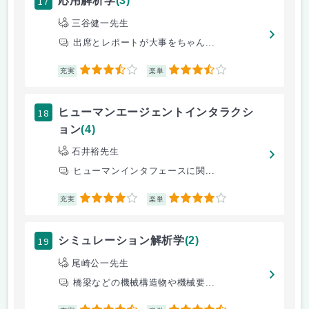
17
応用解析学
(3)
三谷健一先生
出席とレポートが大事をちゃん...
3.5
3.5
充実
楽単
18
ヒューマンエージェントインタラクシ
ョン
(4)
石井裕先生
ヒューマンインタフェースに関...
4
4
充実
楽単
19
シミュレーション解析学
(2)
尾崎公一先生
橋梁などの機械構造物や機械要...