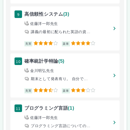
9
高信頼性システム
(3)
佐藤洋一郎先生
講義の最初に配られた英語の資...
4
4
充実
楽単
10
確率統計学特論
(5)
金川明弘先生
期末として発表有り。 自分で...
3.5
3
充実
楽単
11
プログラミング言語
(1)
佐藤洋一郎先生
プログラミング言語についての...