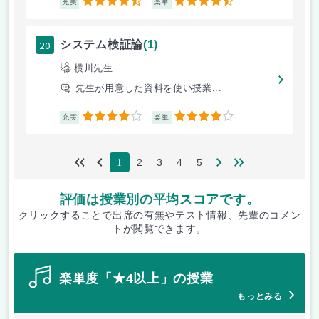
4.5
4.5
充実
楽単
20
システム検証論
(1)
横川先生
先生が用意した資料を使い授業...
4
4
充実
楽単
2
3
4
5
1
評価は授業別の平均スコアです。
クリックすることで出席の有無やテスト情報、先輩のコメン
トが閲覧できます。
楽単度「★4以上」の授業
もっとみる