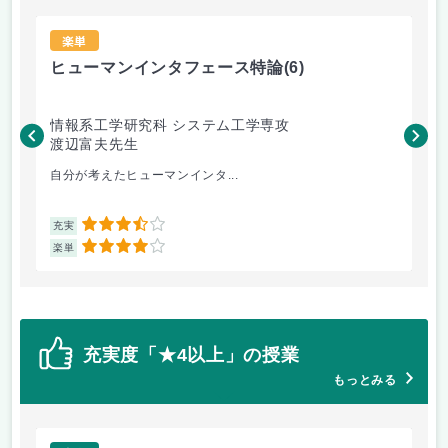
楽単
ヒューマンインタフェース特論
(6)
半
情報系工学研究科 システム工学専攻
情
渡辺富夫先生
徳
自分が考えたヒューマンインタ...
授
3.5
充実
充
4
楽単
楽
充実度「★4以上」の授業
もっとみる