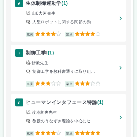
6
生体制御運動学
(1)
山大河先生
人型ロボットに関する関節の動...
4
4
充実
楽単
7
制御工学I
(1)
忻欣先生
制御工学を教科書通りに取り組...
3
3
充実
楽単
8
ヒューマンインタフェース特論
(1)
渡邉富夫先生
教授のうなずき理論を中心にヒ...
4
5
充実
楽単